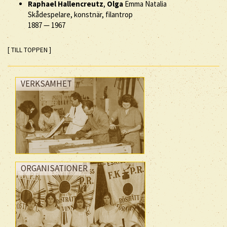
Raphael Hallencreutz
,
Olga
Emma Natalia
Skådespelare, konstnär, filantrop
1887
—
1967
[ TILL TOPPEN ]
VERKSAMHET
ORGANISATIONER