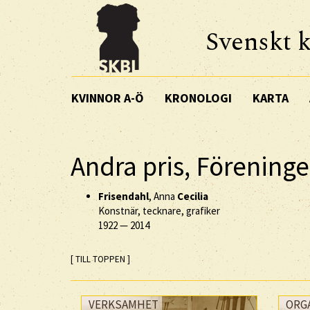
Svenskt k
KVINNOR A-Ö
KRONOLOGI
KARTA
Andra pris, Förening
Frisendahl
, Anna
Cecilia
Konstnär, tecknare, grafiker
1922
—
2014
[ TILL TOPPEN ]
VERKSAMHET
ORG