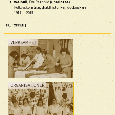
Weibull
, Eva Ragnhild (
Charlotte
)
Folklivskonstnär, dräkthistoriker, dockmakare
1917
—
2015
[ TILL TOPPEN ]
VERKSAMHET
ORGANISATIONER