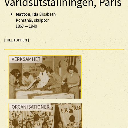
Världsutställningen, Paris
Matton
,
Ida
Elisabeth
Konstnär, skulptör
1863
—
1940
[ TILL TOPPEN ]
VERKSAMHET
ORGANISATIONER