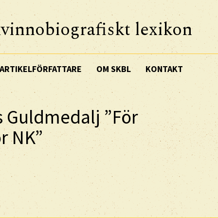
vinnobiografiskt lexikon
ARTIKELFÖRFATTARE
OM SKBL
KONTAKT
 Guldmedalj ”För
ör NK”