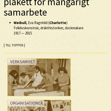
plakett för mångårigt
samarbete
Weibull
, Eva Ragnhild (
Charlotte
)
Folklivskonstnär, dräkthistoriker, dockmakare
1917
—
2015
[ TILL TOPPEN ]
VERKSAMHET
ORGANISATIONER