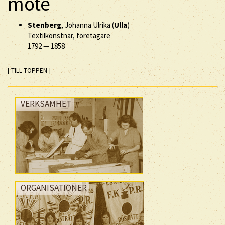
möte
Stenberg
, Johanna Ulrika (
Ulla
)
Textilkonstnär, företagare
1792
—
1858
[ TILL TOPPEN ]
VERKSAMHET
ORGANISATIONER