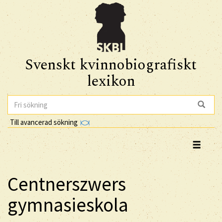
Svenskt kvinnobiografiskt
lexikon
Till avancerad sökning
Centnerszwers
gymnasieskola