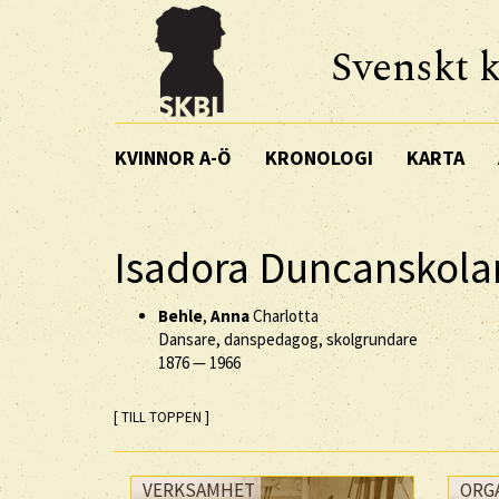
Svenskt k
KVINNOR A-Ö
KRONOLOGI
KARTA
Isadora Duncanskola
Behle
,
Anna
Charlotta
Dansare, danspedagog, skolgrundare
1876
—
1966
[ TILL TOPPEN ]
VERKSAMHET
ORG