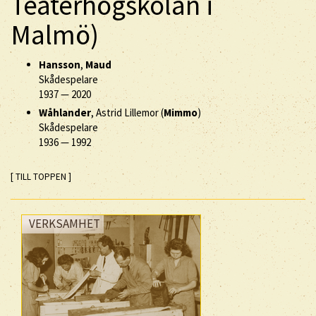
Teaterhögskolan i
Malmö)
Hansson
,
Maud
Skådespelare
1937
—
2020
Wåhlander
, Astrid Lillemor (
Mimmo
)
Skådespelare
1936
—
1992
[ TILL TOPPEN ]
VERKSAMHET