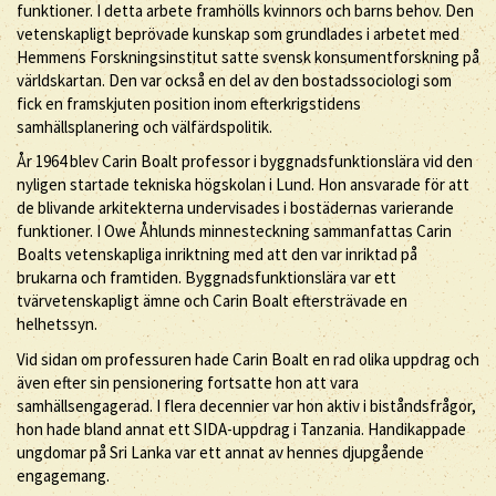
funktioner. I detta arbete framhölls kvinnors och barns behov. Den
vetenskapligt beprövade kunskap som grundlades i arbetet med
Hemmens Forskningsinstitut satte svensk konsumentforskning på
världskartan. Den var också en del av den bostadssociologi som
fick en framskjuten position inom efterkrigstidens
samhällsplanering och välfärdspolitik.
År 1964 blev Carin Boalt professor i byggnadsfunktionslära vid den
nyligen startade tekniska högskolan i Lund. Hon ansvarade för att
de blivande arkitekterna undervisades i bostädernas varierande
funktioner. I Owe Åhlunds minnesteckning sammanfattas Carin
Boalts vetenskapliga inriktning med att den var inriktad på
brukarna och framtiden. Byggnadsfunktionslära var ett
tvärvetenskapligt ämne och Carin Boalt eftersträvade en
helhetssyn.
Vid sidan om professuren hade Carin Boalt en rad olika uppdrag och
även efter sin pensionering fortsatte hon att vara
samhällsengagerad. I flera decennier var hon aktiv i biståndsfrågor,
hon hade bland annat ett SIDA-uppdrag i Tanzania. Handikappade
ungdomar på Sri Lanka var ett annat av hennes djupgående
engagemang.