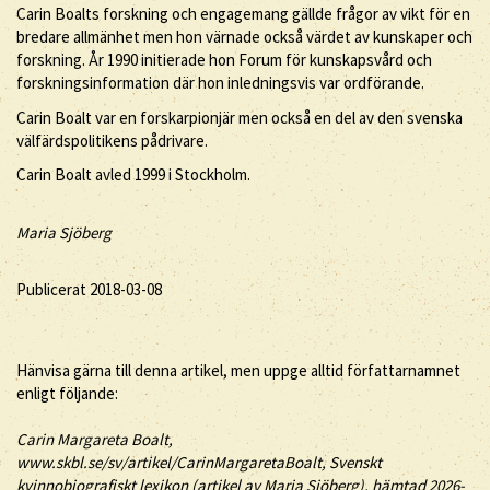
Carin Boalts forskning och engagemang gällde frågor av vikt för en
bredare allmänhet men hon värnade också värdet av kunskaper och
forskning. År 1990 initierade hon Forum för kunskapsvård och
forskningsinformation där hon inledningsvis var ordförande.
Carin Boalt var en forskarpionjär men också en del av den svenska
välfärdspolitikens pådrivare.
Carin Boalt avled 1999 i Stockholm.
Maria Sjöberg
Publicerat 2018-03-08
Hänvisa gärna till denna artikel, men uppge alltid författarnamnet
enligt följande:
Carin
Margareta
Boalt
,
www.skbl.se/sv/artikel/CarinMargaretaBoalt, Svenskt
kvinnobiografiskt lexikon (artikel av
Maria Sjöberg), hämtad 2026-