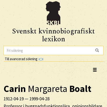
Svenskt kvinnobiografiskt
lexikon
Till avancerad sökning
Carin
Margareta
Boalt
1912-04-19
—
1999-04-28
Professor i byggnadsfunktionslära, opinionsbildare