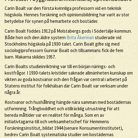
Carin Boalt var den första kvinnliga professorn vid en teknisk
högskola. Hennes forskning och opinionsbildning har varit av stor
betydelse för synen på hemarbete och bostäder.
Carin Boalt föddes 1912 på Molstabergs gods i Södertälje kommun.
Både hon och den äldre systern
Brita Åkerman
studerade vid
Stockholms högskola på 1930-talet. Carin Boalt gifte sig med
sociologiprofessorn Gunnar Boalt och tillsammans fick de fem
barn. Makarna skildes 1957.
Carin Boalts studieinriktning var till en början närings- och
kostfrågor. I 1930-talets kristider saknade allmänheten kunskap om
vikten av goda kostvanor och den frågan var central i arbetet på
Statens institut för folkhälsan där Carin Boalt var verksam under
några år.
Kostvanor och hushållning hängde nära samman med bostädernas
utformning. Trångboddhet och otillräcklig utrustning för att
bereda måltider var en realitet för många. Som en av
initiativtagarna till och verksamhetschef för Hemmens
Forskningsinstitut, bildat 1944 (senare Konsumentinstitutet),
bedrev Carin Boalt systematiska studier om bostädernas