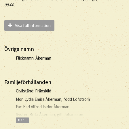
08-06.
Visa full information
Övriga namn
Flicknamn: Åkerman
Familjeförhållanden
Civilstånd: Frånskild
Mor: Lydia Emilia Åkerman, född Löfström
Far: Karl Alfred Isidor Åkerman
Syster: Brita Åkerman, gift Johansson
fler ...