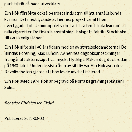
punktskrift då hade utvecklats.
Elin Hök försökte också bearbeta industrin till att anställa blinda
kvinnor. Det mest lyckade av hennes projekt var att hon
övertygade Tobaksmonopolets chef att lära fem blinda kvinnor att
rulla cigaretter. De fick alla anställning i bolagets fabrik i Stockholm
till avtalsenliga löner.
Elin Hök gifte sig i 40-årsåldern med en av styrelseledamöterna i De
Blindas Förening, Klas Lundin. Av hennes dagboksanteckningar
framgår att äktenskapet var mycket lyckligt. Maken dog dock redan
på 1940-talet. Under de sista åren av sitt liv var Elin Hök även döv.
Dövblindheten gjorde att hon levde mycket isolerad.
Elin Hök avled 1974. Hon är begravd på Norra begravningsplatsen i
Solna.
Beatrice Christensen Sköld
Publicerat 2018-03-08