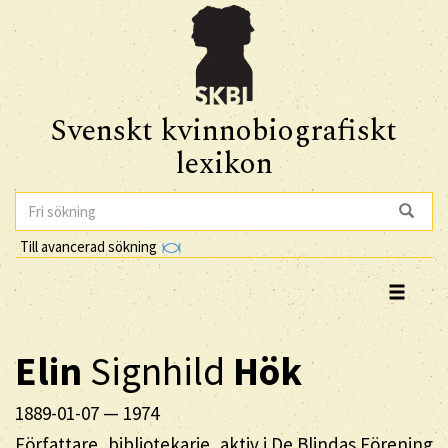
Svenskt kvinnobiografiskt
lexikon
Till avancerad sökning
Elin
Signhild
Hök
1889-01-07
—
1974
Författare, bibliotekarie, aktiv i De Blindas Förening