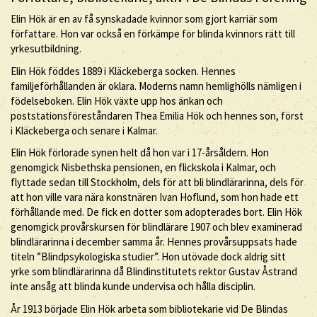
Elin Hök är en av få synskadade kvinnor som gjort karriär som
författare. Hon var också en förkämpe för blinda kvinnors rätt till
yrkesutbildning.
Elin Hök föddes 1889 i Kläckeberga socken. Hennes
familjeförhållanden är oklara. Moderns namn hemlighölls nämligen i
födelseboken. Elin Hök växte upp hos änkan och
poststationsföreståndaren Thea Emilia Hök och hennes son, först
i Kläckeberga och senare i Kalmar.
Elin Hök förlorade synen helt då hon var i 17-årsåldern. Hon
genomgick Nisbethska pensionen, en flickskola i Kalmar, och
flyttade sedan till Stockholm, dels för att bli blindlärarinna, dels för
att hon ville vara nära konstnären Ivan Hoflund, som hon hade ett
förhållande med. De fick en dotter som adopterades bort. Elin Hök
genomgick provårskursen för blindlärare 1907 och blev examinerad
blindlärarinna i december samma år. Hennes provårsuppsats hade
titeln ”Blindpsykologiska studier”. Hon utövade dock aldrig sitt
yrke som blindlärarinna då Blindinstitutets rektor Gustav Åstrand
inte ansåg att blinda kunde undervisa och hålla disciplin.
År 1913 började Elin Hök arbeta som bibliotekarie vid De Blindas