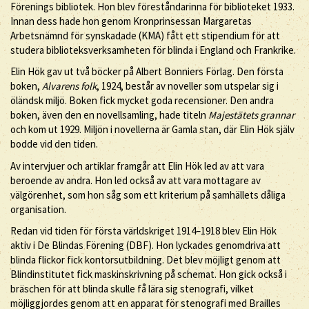
Förenings bibliotek. Hon blev föreståndarinna för biblioteket 1933.
Innan dess hade hon genom Kronprinsessan Margaretas
Arbetsnämnd för synskadade (KMA) fått ett stipendium för att
studera biblioteksverksamheten för blinda i England och Frankrike.
Elin Hök gav ut två böcker på Albert Bonniers Förlag. Den första
boken,
Alvarens folk
, 1924, består av noveller som utspelar sig i
öländsk miljö. Boken fick mycket goda recensioner. Den andra
boken, även den en novellsamling, hade titeln
Majestätets grannar
och kom ut 1929. Miljön i novellerna är Gamla stan, där Elin Hök själv
bodde vid den tiden.
Av intervjuer och artiklar framgår att Elin Hök led av att vara
beroende av andra. Hon led också av att vara mottagare av
välgörenhet, som hon såg som ett kriterium på samhällets dåliga
organisation.
Redan vid tiden för första världskriget 1914–1918 blev Elin Hök
aktiv i De Blindas Förening (DBF). Hon lyckades genomdriva att
blinda flickor fick kontorsutbildning. Det blev möjligt genom att
Blindinstitutet fick maskinskrivning på schemat. Hon gick också i
bräschen för att blinda skulle få lära sig stenografi, vilket
möjliggjordes genom att en apparat för stenografi med Brailles