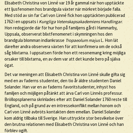
Elisabeth Christina von Linné var 19 år gammal när hon upptäckte
ett ljusfenomen hos brandgula växter när mörkret började falla.
Med stöd av sin far Carl von Linné fick hon upptäckten publicerad
1762 i en uppsats i
Kungliga Vetenskapsakademiens Handlingar
.
Hon redogjorde där för hur hon på familjens gård i Hammarby,
Uppsala, observerat blixtfenomenet i skymningen hos den
brandgula blomman indiankrasse
Tropaeolum majus
L. Hon lät
därefter andra observera växten för att konfirmera om de också
såg blixtarna. I uppsatsen förde hon ett resonemang kring möjliga
orsaker till blixtarna, en av dem var att det kunde bero på själva
ögat.
Det var meningen att Elisabeth Christina von Linné skulle gifta sig
med en av faderns studenter, den tio år äldre studenten Daniel
Solander. Han var en av faderns favoritstudenter, inhyst hos
familjen och möjligen påtänkt att ärva Carl von Linnés professur.
Bröllopsplanerna skrinlades efter att Daniel Solander 1760 reste till
England, och på grund av en intressekonflikt mellan honom och
Carl von Linné avbröts kontakten dem emellan. Daniel Solander
kom aldrig tillbaka till Sverige. Han uttryckte stor besvikelse över
den brutna relationen med Elisabeth Christina von Linné och han
förblev ogift.