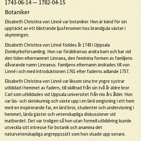
1743-06-14
—
1782-04-15
Botaniker
Elisabeth Christina von Linné var botaniker. Hon är känd för sin
upptäckt av ett blixtrande ljusfenomen hos brandgula växter i
skymningen.
Elisabeth Christina von Linné föddes år 1743 i Uppsala
Domkyrkoförsamling. Hon var föräldrarnas andra barn och bar vid
den tiden efternamnet Linnaea, den feminina formen av familjens
dåvarande namn Linnaeus. Familjens efternamn ändrades till von
Linné i och med introduktionen 1761 efter faderns adlande 1757.
Elisabeth Christina von Linné var liksom sina tre yngre systrar
utbildad i hemmet av fadern, till skillnad från sin två år äldre bror
Carl som utbildades vid Uppsala universitet från nio års ålder. Hon
var läs- och skrivkunnig och växte upp i en lärd omgivning i ett hem
med en inspirerande far, en lärd bror, studenter och undervisning i
hemmet, lärda gäster och vetenskapliga diskussioner vid
matbordet. Det var troligen så hon utan formell utbildning kunde
utveckla sitt intresse för botanik och anamma det
naturvetenskapliga angreppssätt som hon visade upp senare.