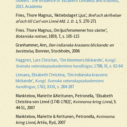
flowers : the Influence of Elizabeth Linnaeus and Erasmus,
2015. Academia
Fries, Thore Magnus, ’Aktiebolaget Ljus’,
Bref och skrifvelser
af och till Carl von Linné Afd. 1. D. 1
, S. 270-271
Fries. Thore Magnus, Om ljusfenomener hos växter’,
Botaniska notiser
, 1859, 7, s. 105-115
Granhammer, Ann,
Den indianska krassens blickande: en
berättelse
, Bonnier, Stockholm, 2006
Haggren, Lars Christian, ’Om blommors blickande’,
Kungl.
Svenska vetenskapsakademiens handlingar
, 1788, IX, s. 62-64
Linnaea, Elisabeth Christina, ’Om indianska krassens
blickande’,
Kungl. Svenska vetenskapsakademiens
handlingar
, 1762, XXIII, s. 284-287
Manktelow, Mariette &Kettunen, Petronella, ’Elisabeth
Christina von Linné (1743-1782)’,
Kvinnorna kring Linné
, S.
44-51, 2007
Manktelow, Mariette & Kettunen, Petronella,
Kvinnorna
kring Linné
, Artéa, Ryd, 2007