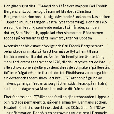
Hon gifte sig istället 1764 med den 17 år äldre majoren Carl Fredrik
Bergencrantz och antog då namnet Elisabeth Christina
Bergencrantz. Hon bosatte sig i dåvarande Stockholms Näs socken
i Uppland (nu Kungsängen-Västra Ryds församling). Hon fick 1765
en son, Carl Fredrik, som levde endast två månader, samt en
dotter, Sara Elisabeth, uppkallad efter sin mormor. Båda barnen
föddes på föräldrarnas gård Hammarby utanför Uppsala.
Äktenskapet blev snart olyckligt och Carl Fredrik Bergencrantz
behandlade sin maka så illa att hon måste flytta hem till sina
föräldrar med sin lilla dotter. Årtalet för hemflytten är inte känt,
men i föräldrarnas testamente 1776, där de uttryckte att de inte
ville att svärsonen skulle ärva dem, skrev de att maken "på flere års
tid" inte frågat efter sin fru och dotter. Föräldrarna var oroliga för
sin dotter och fadern skrev i ett brev 1776 att hon på grund av
makens gärningar "redan av sorg fått en sådan knäck på sin hälsa,
att hennes dagar bliva få och hon måste dö ifrån sin dotter".
Efter faderns död 1778 lämnade familjen tjänstebostaden i Uppsala
och flyttade permanent till gården Hammarby i Danmarks socken.
Elisabeth Christina von Linné avled där vid 38 års ålder år 1782 av
lunginflammation. Det hölls en begravningsgudstjänst i Danmarks