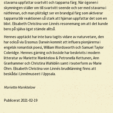
stavarna uppfattar svartvitt och tapparna färg. När ögonen i
skymningen ställer om till svartvitt seende och ser med stavarna i
näthinnan, och man plötsligt ser en brandgul färg som aktiverar
tapparna blir reaktionen så stark att hjärnan uppfattar det som en
blixt. Elisabeth Christina von Linnés resonemang om att det kunde
bero på själva ögat stämde alltså.
Hennes upptäckt har inte bara tagits vidare av naturvetare, den
har också via Erasmus Darwin kommit att influera pionjärerna i
engelsk romantisk poesi, William Wordsworth och Samuel Taylor
Coleridge. Hennes gärning och livsöde har beskrivits i modern
litteratur av Mariette Manktelow & Petronella Kettunen, Ann
Granhammer och Christina Wahldén samt i teaterform av Marie
Öhrn. Elisabeth Christina von Linnés brudklänning finns att
beskåda i Linnémuseet i Uppsala.
Mariette Manktelow
Publicerat 2021-02-19