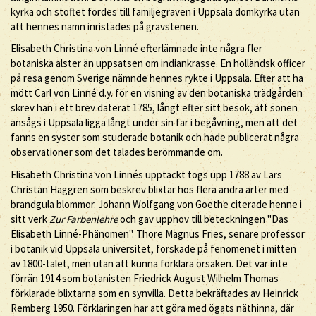
kyrka och stoftet fördes till familjegraven i Uppsala domkyrka utan
att hennes namn inristades på gravstenen.
Elisabeth Christina von Linné efterlämnade inte några fler
botaniska alster än uppsatsen om indiankrasse. En holländsk officer
på resa genom Sverige nämnde hennes rykte i Uppsala. Efter att ha
mött Carl von Linné d.y. för en visning av den botaniska trädgården
skrev han i ett brev daterat 1785, långt efter sitt besök, att sonen
ansågs i Uppsala ligga långt under sin far i begåvning, men att det
fanns en syster som studerade botanik och hade publicerat några
observationer som det talades berömmande om.
Elisabeth Christina von Linnés upptäckt togs upp 1788 av Lars
Christan Haggren som beskrev blixtar hos flera andra arter med
brandgula blommor. Johann Wolfgang von Goethe citerade henne i
sitt verk
Zur Farbenlehre
och gav upphov till beteckningen "Das
Elisabeth Linné-Phänomen". Thore Magnus Fries, senare professor
i botanik vid Uppsala universitet, forskade på fenomenet i mitten
av 1800-talet, men utan att kunna förklara orsaken. Det var inte
förrän 1914 som botanisten Friedrick August Wilhelm Thomas
förklarade blixtarna som en synvilla. Detta bekräftades av Heinrick
Remberg 1950. Förklaringen har att göra med ögats näthinna, där