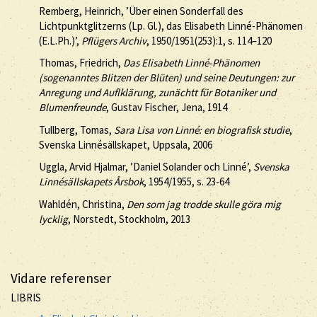
Remberg, Heinrich, ’Über einen Sonderfall des
Lichtpunktglitzerns (Lp. Gl.), das Elisabeth Linné-Phänomen
(E.L.Ph.)’,
Pflügers Archiv
, 1950/1951(253):1, s. 114–120
Thomas, Friedrich,
Das Elisabeth Linné-Phänomen
(sogenanntes Blitzen der Blüten) und seine Deutungen: zur
Anregung und Auflklärung, zunächtt für Botaniker und
Blumenfreunde
, Gustav Fischer, Jena, 1914
Tullberg, Tomas,
Sara Lisa von Linné: en biografisk studie
,
Svenska Linnésällskapet, Uppsala, 2006
Uggla, Arvid Hjalmar, ’Daniel Solander och Linné’,
Svenska
Linnésällskapets Årsbok
, 1954/1955, s. 23-64
Wahldén, Christina,
Den som jag trodde skulle göra mig
lycklig
, Norstedt, Stockholm, 2013
Vidare referenser
LIBRIS