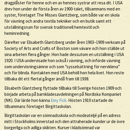
dragplåster för henne och en av hennes systrar att resa dit. I USA
drev hon under de första åren av 1900-talet, tillsammans med en
syster, företaget The Misses Glantzberg, som både var en skola
för vävning och andra textila tekniker och en butik samt ett
utställningsrum för svensk traditionell hemtextil och
heminredning.
Därefter var Elisabeth Glantzberg under åren 1903–1909 verksam på
Society of Arts and Crafts of Boston som vävare och hon ställde ut
sina arbeten flera gånger. Hon hade dessutom en utställning i USA
1920. I USA undervisade hon också i vävning, och införde vävning
som undervisningsämne och som ”sysselsättning för nervklena”
och för blinda. Kontakten med USA behöll hon hela livet. Hon reste
tillbaka dit ett flertal gånger ändå fram till 1938.
Elisabeth Glantzberg flyttade tillbaka till Sverige hösten 1909 och
började arbeta på barnklädesavdelningen på Nordiska Kompaniet
(NK). Där lärde hon känna
Emy Fick
. Hösten 1910 startade de
tillsammans företaget Birgittaskolan.
Birgittaskolan var en sömnadsskola och modeateljé på en adress
mitt i Stockholms innerstad och den attraherade kunder ur de övre
borgerliga och adliga skikten. Kurser i klädsömnad var