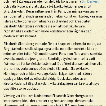
och med 1917 engagerade hon de båda konstnärerna
Siri Derkert
och Valle Rosenberg att skapa två klädkollektioner per år till
Birgittaskolan. Deras influenser från Paris, där många konstnärer i
samtiden utforskade gränslandet mellan konst och kläder, kan anas
i deras kollektioner som utmärks av djärvhet och kreativitet.
Elisabeth Glantzberg vinnlade sig om att det skulle vara
”konstnärliga kläder” och valde konstnärer som låg nära det
modernistiska idiomet.
Elisabeth Glantzberg verkade för att skapa ett inhemskt mode, att
Birgittaskolan skulle skapa egna unika modeller, och inte köpa in
mönster eller toiler från modehusen i Paris som flera andra samtida
svenska modeateljéer gjorde. Samtidigt tycks hon inte ha varit
främmande för konfektionssömnad. Det förefaller som att hon ville
att hennes verksamhet både skulle tillhandahålla exklusiva
klänningar och enklare vardagskläder. Någon sömnad i större
upplagor blev det av olika skäl aldrig. Dock skapades även
idrottskläder på Birgittaskolan, vilka antagligen var tänkta att sys
upp i lite större upplagor.
Vävning var förutom klädsömnad Elisabeth Glantzbergs stora
intresseområde. I det arbetet tog hon avstamp i den svenska
allmogeestetiken, precis som hon gjort i USA, men hon orienterade