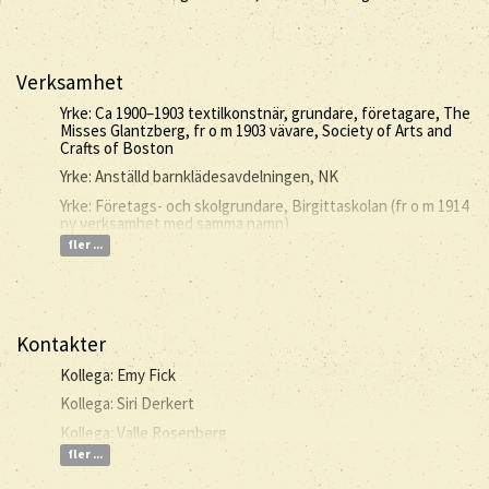
Verksamhet
Yrke: Ca 1900–1903 textilkonstnär, grundare, företagare, The
Misses Glantzberg, fr o m 1903 vävare, Society of Arts and
Crafts of Boston
Yrke: Anställd barnklädesavdelningen, NK
Yrke: Företags- och skolgrundare, Birgittaskolan (fr o m 1914
ny verksamhet med samma namn)
fler ...
Kontakter
Kollega: Emy Fick
Kollega: Siri Derkert
Kollega: Valle Rosenberg
fler ...