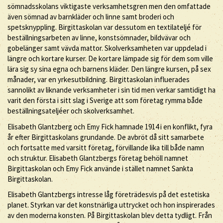
sömnadsskolans viktigaste verksamhetsgren men den omfattade
även sömnad av barnkläder och linne samt broderi och
spetsknyppling. Birgittaskolan var dessutom en textilateljé för
beställningsarbeten av linne, konstsömnader, bildvävar och
gobelänger samt vävda mattor. Skolverksamheten var uppdelad i
längre och kortare kurser. De kortare lämpade sig för dem som ville
lära sig sy sina egna och barnens kläder. Den längre kursen, på sex
månader, var en yrkesutbildning. Birgittaskolan influerades
sannolikt av liknande verksamheter i sin tid men verkar samtidigt ha
varit den första i sitt slag i Sverige att som företag rymma både
beställningsateljéer och skolverksamhet.
Elisabeth Glantzberg och Emy Fick hamnade 1914 i en konflikt, fyra
år efter Birgittaskolans grundande. De avbröt då sitt samarbete
och fortsatte med varsitt företag, förvillande lika till både namn
och struktur. Elisabeth Glantzbergs företag behöll namnet
Birgittaskolan och Emy Fick använde i stället namnet Sankta
Birgittaskolan.
Elisabeth Glantzbergs intresse låg företrädesvis på det estetiska
planet. Styrkan var det konstnärliga uttrycket och hon inspirerades
av den moderna konsten. På Birgittaskolan blev detta tydligt. Från