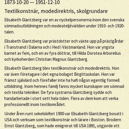
1873-10-20
—
1951-12-10
Textilkonstnär, modedirektris, skolgrundare
Elisabeth Glantzberg var en av nyckelpersonerna inom den svenska
sömnadsutbildningen och modeateljévärlden under 1910- och 1920-
talen.
Elisabeth Glantzberg var prästdotter och växte upp på prästgårdar
i Transtrand i Dalarna och i Hed i Västmanland. Hon var yngsta
barnet av fem, och en av fyra döttrar, till Hilda Dorotea Arborelius
och kyrkoherden Christian Magnus Glantzberg.
Elisabeth Glantzberg blev textilkonstnär och modedirektris. Hon
var även företagare i det egna bolaget Birgittaskolan. Hon var
främst självlärd och förefaller inte ha haft någon egentlig formell
utbildning. Inom hennes familj fanns mycket kunskaper om sömnad
och textila tekniker. De fyra systrarna Glantzberg sydde och
handarbetade i stort sett hela tiden. Flera av dem kom att verka
professionellt inom textilområdet.
Under åren runt sekelskiftet 1900 var Elisabeth Glantzberg bosatt i
USA och verksam som textilkonstnär och lärare i Boston. Brodern
Ernst Glantzberg, som hade emigrerat till USA 1891, utgjorde ett