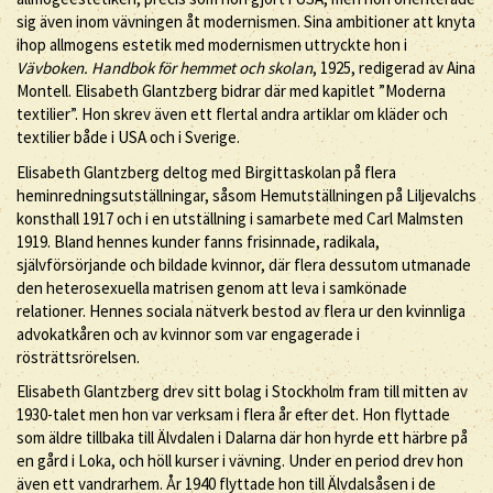
sig även inom vävningen åt modernismen. Sina ambitioner att knyta
ihop allmogens estetik med modernismen uttryckte hon i
Vävboken. Handbok för hemmet och skolan
, 1925, redigerad av Aina
Montell. Elisabeth Glantzberg bidrar där med kapitlet ”Moderna
textilier”. Hon skrev även ett flertal andra artiklar om kläder och
textilier både i USA och i Sverige.
Elisabeth Glantzberg deltog med Birgittaskolan på flera
heminredningsutställningar, såsom Hemutställningen på Liljevalchs
konsthall 1917 och i en utställning i samarbete med Carl Malmsten
1919. Bland hennes kunder fanns frisinnade, radikala,
självförsörjande och bildade kvinnor, där flera dessutom utmanade
den heterosexuella matrisen genom att leva i samkönade
relationer. Hennes sociala nätverk bestod av flera ur den kvinnliga
advokatkåren och av kvinnor som var engagerade i
rösträttsrörelsen.
Elisabeth Glantzberg drev sitt bolag i Stockholm fram till mitten av
1930-talet men hon var verksam i flera år efter det. Hon flyttade
som äldre tillbaka till Älvdalen i Dalarna där hon hyrde ett härbre på
en gård i Loka, och höll kurser i vävning. Under en period drev hon
även ett vandrarhem. År 1940 flyttade hon till Älvdalsåsen i de