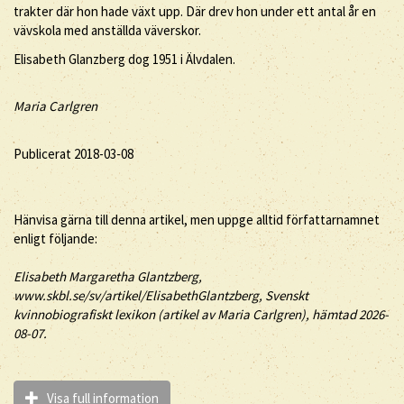
trakter där hon hade växt upp. Där drev hon under ett antal år en
vävskola med anställda väverskor.
Elisabeth Glanzberg dog 1951 i Älvdalen.
Maria Carlgren
Publicerat 2018-03-08
Hänvisa gärna till denna artikel, men uppge alltid författarnamnet
enligt följande:
Elisabeth
Margaretha
Glantzberg
,
www.skbl.se/sv/artikel/ElisabethGlantzberg, Svenskt
kvinnobiografiskt lexikon (artikel av
Maria Carlgren), hämtad 2026-
08-07.
Visa full information