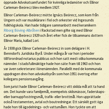
öppnade Advokatsamfundet för kvinnliga ledamöter och Ellinor
Carleman-Beörecz blev medlem 1927.
Ellinor Carleman-Beörecz mötte Ignács Beörecz, som kom från
Ungern och var musiklärare i fiol och orkester vid Ingesunds
folkhögskola. Han hade tidigare sammanbott med keramikern
Riborg Böving-Albråten
i Rackstad men gifte sig med Ellinor
Carleman-Beörecz 1929 och året efter fick de tillsammans dottern
Ellinor Maria, kallad Lori.
År 1938 gick Ellinor Carleman-Beörecz in som delägare i H.
Benndorfs Juridiska Byrå. Under många år var hon i perioder
tillförordnad notarius publicus och hon satt med i olika kommunala
nämnder. I stadsfullmäktige hade hon säte fram till 1963 och hon
var även sekreterare i lönenämnden. Parallellt med de kommunala
uppdragen drev hon advokatbyrån som hon 1951 övertog efter
kollegans pensionsavgång.
Som jurist hade Ellinor Carleman-Beörecz vitt skilda mål att ta hand
om. Det kunde vara familjemål, exempelvis skilsmässor, faderskaps-
eller barnuppfostringsmål, trafik- eller brottmål. Hon upprättade
också testamenten, avtal och boutredningar. Ett särskilt gott öga
hade hon till ägodelnings- och vattumålen. Hon tyckte om att