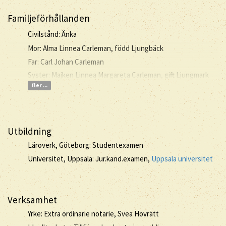
Familjeförhållanden
Civilstånd: Änka
Mor: Alma Linnea Carleman, född Ljungbäck
Far: Carl Johan Carleman
Syster: Majken Linnea Margareta Carleman, gift Ljungmark
fler ...
Utbildning
Läroverk, Göteborg: Studentexamen
Universitet, Uppsala: Jur.kand.examen,
Uppsala universitet
Verksamhet
Yrke: Extra ordinarie notarie, Svea Hovrätt