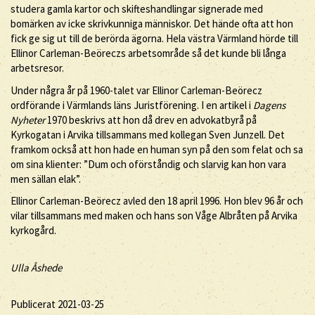
studera gamla kartor och skifteshandlingar signerade med
bomärken av icke skrivkunniga människor. Det hände ofta att hon
fick ge sig ut till de berörda ägorna. Hela västra Värmland hörde till
Ellinor Carleman-Beöreczs arbetsområde så det kunde bli långa
arbetsresor.
Under några år på 1960-talet var Ellinor Carleman-Beörecz
ordförande i Värmlands läns Juristförening. I en artikel i
Dagens
Nyheter
1970 beskrivs att hon då drev en advokatbyrå på
Kyrkogatan i Arvika tillsammans med kollegan Sven Junzell. Det
framkom också att hon hade en human syn på den som felat och sa
om sina klienter: ”Dum och oförståndig och slarvig kan hon vara
men sällan elak”.
Ellinor Carleman-Beörecz avled den 18 april 1996. Hon blev 96 år och
vilar tillsammans med maken och hans son Våge Albråten på Arvika
kyrkogård.
Ulla Åshede
Publicerat 2021-03-25