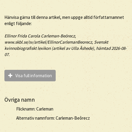
Hänvisa gärna till denna artikel, men uppge alltid författarnamnet
enligt följande:
Ellinor
Frida Carola
Carleman-Beörecz
,
www.skbl.se/sv/artikel/EllinorCarlemanBeorecz, Svenskt
kvinnobiografiskt lexikon (artikel av
Ulla Åshede), hämtad 2026-08-
07.
Visa full information
Övriga namn
Flicknamn: Carleman
Alternativ namnform: Carleman-Beôrecz