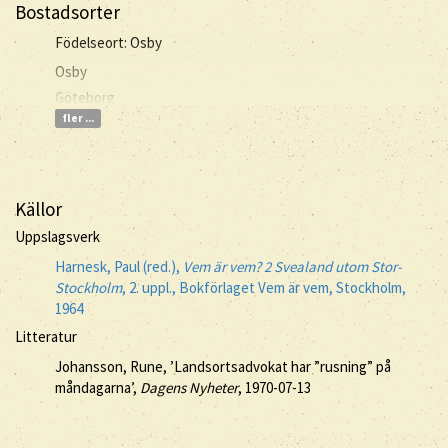
Bostadsorter
Födelseort: Osby
Osby
Göteborg
fler ...
Källor
Uppslagsverk
Harnesk, Paul (red.),
Vem är vem? 2 Svealand utom Stor-
Stockholm
, 2. uppl., Bokförlaget Vem är vem, Stockholm,
1964
Litteratur
Johansson, Rune, ’Landsortsadvokat har ”rusning” på
måndagarna’,
Dagens Nyheter
, 1970-07-13