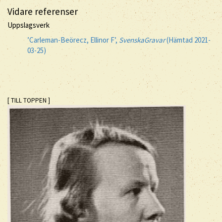
Vidare referenser
Uppslagsverk
’Carleman-Beörecz, Ellinor F’,
SvenskaGravar
(Hämtad 2021-
03-25)
[ TILL TOPPEN ]