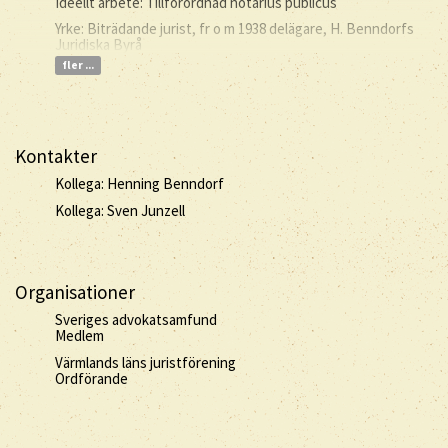
Ideellt arbete: Tillförordnad notarius publicus
Yrke: Biträdande jurist, fr o m 1938 delägare, H. Benndorfs
Juridiska Byrå
fler ...
Kontakter
Kollega: Henning Benndorf
Kollega: Sven Junzell
Organisationer
Sveriges advokatsamfund
Medlem
Värmlands läns juristförening
Ordförande