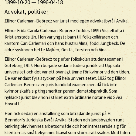
1899-10-20
—
1996-04-18
Advokat, politiker
Ellinor Carleman-Beörecz var jurist med egen advokatbyrå i Arvika.
Ellinor Frida Carola Carleman-Beörecz föddes 1899 i Visseltofta i
Kristianstads län. Hon var yngsta barn till folkskolläraren och
kantorn Carl Carleman och hans hustru Alma, född Jungbeck. De
äldre syskonen hette Majken, Gösta, Torsten och Aina.
Ellinor Carleman-Beörecz tog efter folkskolan studentexamen i
Göteborg 1917. Hon började sedan studera juridik vid Uppsala
universitet och det var ett ovanligt ämne för kvinnor vid den tiden.
De var endast fyra stycken på hela universitetet. 1922 tog Ellinor
Carleman-Beörecz en juris kandidatexamen men då fick inte
kvinnor skaffa sig tingsmeriter genom domstolspraktik. Som
nykläckt jurist blev hon i stället extra ordinarie notarie vid Svea
Hovrätt.
Hon fick sedan en anställning som biträdande jurist på H.
Benndorfs Juridiska Byrå i Arvika. Staden och landsbygden runt
omkring blev hennes arbetsområde och hon intresserade sig för
klienternas små bekymmer likaväl som större rättssaker. Med tiden