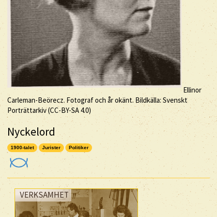
Ellinor
Carleman-Beörecz. Fotograf och år okänt. Bildkälla: Svenskt
Porträttarkiv (
CC-BY-SA
4.0)
Nyckelord
1900-talet
Jurister
Politiker
VERKSAMHET