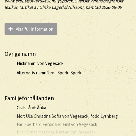
www.skbl.se/sv/artikel/EmilySporck, Svenskt kvinnobiografiskt
lexikon (artikel av
Ulrika Lagerlöf Nilsson), hämtad 2026-08-06.
Visa full information
Övriga namn
Flicknamn: von Vegesack
Alternativ namnform: Spörk, Spork
Familjeförhållanden
Civilstånd: Änka
Mor: Ulla Christina Sofia von Vegesack, född Lythberg
Far: Eberhard Ferdinand Emil von Vegesack
Bror: Ernst Matthias Petter von Vegesack