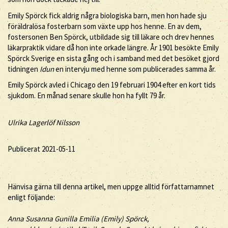
Emily Spörck fick aldrig några biologiska barn, men hon hade sju
föräldralösa fosterbarn som växte upp hos henne. En av dem,
fostersonen Ben Spörck, utbildade sig till läkare och drev hennes
läkarpraktik vidare då hon inte orkade längre. År 1901 besökte Emily
Spörck Sverige en sista gång och i samband med det besöket gjord
tidningen
Idun
en intervju med henne som publicerades samma år.
Emily Spörck avled i Chicago den 19 februari 1904 efter en kort tids
sjukdom. En månad senare skulle hon ha fyllt 79 år.
Ulrika Lagerlöf Nilsson
Publicerat 2021-05-11
Hänvisa gärna till denna artikel, men uppge alltid författarnamnet
enligt följande:
Anna Susanna Gunilla Emilia (
Emily
)
Spörck
,