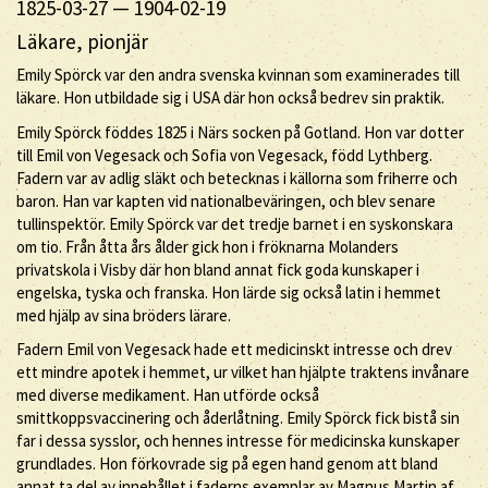
1825-03-27
—
1904-02-19
Läkare, pionjär
Emily Spörck var den andra svenska kvinnan som examinerades till
läkare. Hon utbildade sig i USA där hon också bedrev sin praktik.
Emily Spörck föddes 1825 i Närs socken på Gotland. Hon var dotter
till Emil von Vegesack och Sofia von Vegesack, född Lythberg.
Fadern var av adlig släkt och betecknas i källorna som friherre och
baron. Han var kapten vid nationalbeväringen, och blev senare
tullinspektör. Emily Spörck var det tredje barnet i en syskonskara
om tio. Från åtta års ålder gick hon i fröknarna Molanders
privatskola i Visby där hon bland annat fick goda kunskaper i
engelska, tyska och franska. Hon lärde sig också latin i hemmet
med hjälp av sina bröders lärare.
Fadern Emil von Vegesack hade ett medicinskt intresse och drev
ett mindre apotek i hemmet, ur vilket han hjälpte traktens invånare
med diverse medikament. Han utförde också
smittkoppsvaccinering och åderlåtning. Emily Spörck fick bistå sin
far i dessa sysslor, och hennes intresse för medicinska kunskaper
grundlades. Hon förkovrade sig på egen hand genom att bland
annat ta del av innehållet i faderns exemplar av Magnus Martin af