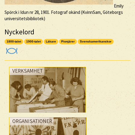
Emily
Spörck i Idun nr 28, 1901. Fotograf okänd (KvinnSam, Göteborgs
universitetsbibliotek)
Nyckelord
1800-talet
1900-talet
Läkare
Pionjärer
Svenskamerikanskor
VERKSAMHET
ORGANISATIONER