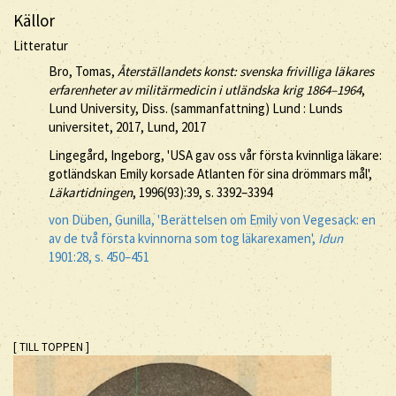
Källor
Litteratur
Bro, Tomas,
Återställandets konst: svenska frivilliga läkares
erfarenheter av militärmedicin i utländska krig 1864–1964
,
Lund University, Diss. (sammanfattning) Lund : Lunds
universitet, 2017, Lund, 2017
Lingegård, Ingeborg, 'USA gav oss vår första kvinnliga läkare:
gotländskan Emily korsade Atlanten för sina drömmars mål',
Läkartidningen
, 1996(93):39, s. 3392–3394
von Düben, Gunilla, 'Berättelsen om Emily von Vegesack: en
av de två första kvinnorna som tog läkarexamen',
Idun
1901:28, s. 450–451
[ TILL TOPPEN ]