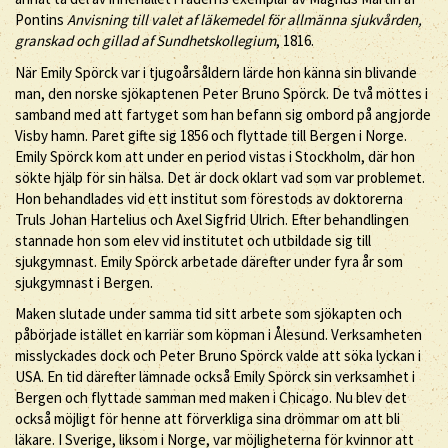
Pontins
Anvisning till valet af läkemedel för allmänna sjukvården,
granskad och gillad af Sundhetskollegium
, 1816.
När Emily Spörck var i tjugoårsåldern lärde hon känna sin blivande
man, den norske sjökaptenen Peter Bruno Spörck. De två möttes i
samband med att fartyget som han befann sig ombord på angjorde
Visby hamn. Paret gifte sig 1856 och flyttade till Bergen i Norge.
Emily Spörck kom att under en period vistas i Stockholm, där hon
sökte hjälp för sin hälsa. Det är dock oklart vad som var problemet.
Hon behandlades vid ett institut som förestods av doktorerna
Truls Johan Hartelius och Axel Sigfrid Ulrich. Efter behandlingen
stannade hon som elev vid institutet och utbildade sig till
sjukgymnast. Emily Spörck arbetade därefter under fyra år som
sjukgymnast i Bergen.
Maken slutade under samma tid sitt arbete som sjökapten och
påbörjade istället en karriär som köpman i Ålesund. Verksamheten
misslyckades dock och Peter Bruno Spörck valde att söka lyckan i
USA. En tid därefter lämnade också Emily Spörck sin verksamhet i
Bergen och flyttade samman med maken i Chicago. Nu blev det
också möjligt för henne att förverkliga sina drömmar om att bli
läkare. I Sverige, liksom i Norge, var möjligheterna för kvinnor att