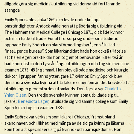
tillgodogöra sig medicinsk utbildning vid denna tid fortfarande
stängda.
Emily Spörck blev änka 1869 och levde under knappa
omständigheter. Ändock valde hon att påbörja sig utbildning vid
The Hahnemann Medical College i Chicago 1871, dit både kvinnor
och män hade tillträde. För att försörja sig under sin studietid
öppnade Emily Spörck en platsförmedlingsbyrå, en så kallad
”intelligence bureau”. Som läkarkandidat hade hon också tillåtelse
att ha en egen praktik där hon tog emot behövande. Efter två år
hade hon läst in den fyra år långa utbildningen och tog sin medicine
examen 1873, 48 år gammal. Hon blev då både medicine och kirurgie
doktor. I gruppen fanns ytterligare 17 kvinnor. Emily Spörck blev
den andra svenska kvinna att ta läkarexamen om än det krävdes att
utbildningen genomfördes utomlands. Den första var
Charlotte
Yhlen Olsen
. Den tredje svenska kvinnan som utbildade sig till
läkare,
Benedicta Lager
, utbildade sig vid samma college som Emily
Spörck och tog sin examen 1885.
Emily Spörck var verksam som läkare i Chicago, främst bland
skandinaver, och i likhet med många av de tidiga kvinnliga läkarna
kom hon att specialisera sig på kvinno- och barnsjukdomar. Hon