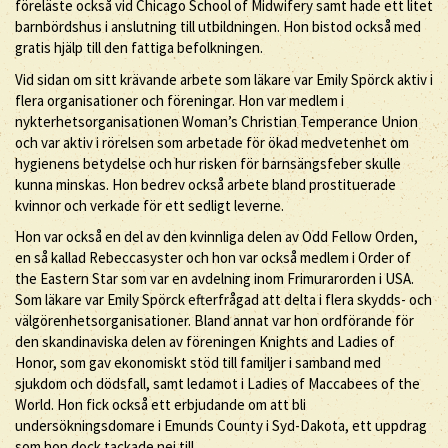
föreläste också vid Chicago School of Midwifery samt hade ett litet
barnbördshus i anslutning till utbildningen. Hon bistod också med
gratis hjälp till den fattiga befolkningen.
Vid sidan om sitt krävande arbete som läkare var Emily Spörck aktiv i
flera organisationer och föreningar. Hon var medlem i
nykterhetsorganisationen Woman’s Christian Temperance Union
och var aktiv i rörelsen som arbetade för ökad medvetenhet om
hygienens betydelse och hur risken för barnsängsfeber skulle
kunna minskas. Hon bedrev också arbete bland prostituerade
kvinnor och verkade för ett sedligt leverne.
Hon var också en del av den kvinnliga delen av Odd Fellow Orden,
en så kallad Rebeccasyster och hon var också medlem i Order of
the Eastern Star som var en avdelning inom Frimurarorden i USA.
Som läkare var Emily Spörck efterfrågad att delta i flera skydds- och
välgörenhetsorganisationer. Bland annat var hon ordförande för
den skandinaviska delen av föreningen Knights and Ladies of
Honor, som gav ekonomiskt stöd till familjer i samband med
sjukdom och dödsfall, samt ledamot i Ladies of Maccabees of the
World. Hon fick också ett erbjudande om att bli
undersökningsdomare i Emunds County i Syd-Dakota, ett uppdrag
som hon dock tackade nej till.