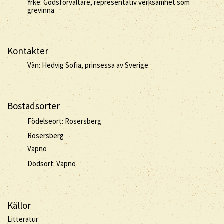
Yrke: Godsförvaltare, representativ verksamhet som
grevinna
Kontakter
Vän: Hedvig Sofia, prinsessa av Sverige
Bostadsorter
Födelseort: Rosersberg
Rosersberg
Vapnö
Dödsort: Vapnö
Källor
Litteratur