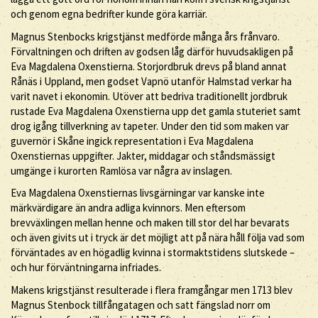
och genom egna bedrifter kunde göra karriär.
Magnus Stenbocks krigstjänst medförde många års frånvaro.
Förvaltningen och driften av godsen låg därför huvudsakligen på
Eva Magdalena Oxenstierna. Storjordbruk drevs på bland annat
Rånäs i Uppland, men godset Vapnö utanför Halmstad verkar ha
varit navet i ekonomin. Utöver att bedriva traditionellt jordbruk
rustade Eva Magdalena Oxenstierna upp det gamla stuteriet samt
drog igång tillverkning av tapeter. Under den tid som maken var
guvernör i Skåne ingick representation i Eva Magdalena
Oxenstiernas uppgifter. Jakter, middagar och ståndsmässigt
umgänge i kurorten Ramlösa var några av inslagen.
Eva Magdalena Oxenstiernas livsgärningar var kanske inte
märkvärdigare än andra adliga kvinnors. Men eftersom
brevväxlingen mellan henne och maken till stor del har bevarats
och även givits ut i tryck är det möjligt att på nära håll följa vad som
förväntades av en högadlig kvinna i stormaktstidens slutskede –
och hur förväntningarna infriades.
Makens krigstjänst resulterade i flera framgångar men 1713 blev
Magnus Stenbock tillfångatagen och satt fängslad norr om