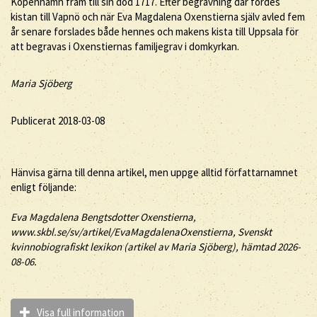
Köpenhamn fram till sin död 1717. Efter begravning där fördes
kistan till Vapnö och när Eva Magdalena Oxenstierna själv avled fem
år senare forslades både hennes och makens kista till Uppsala för
att begravas i Oxenstiernas familjegrav i domkyrkan.
Maria Sjöberg
Publicerat 2018-03-08
Hänvisa gärna till denna artikel, men uppge alltid författarnamnet
enligt följande:
Eva Magdalena
Bengtsdotter
Oxenstierna
,
www.skbl.se/sv/artikel/EvaMagdalenaOxenstierna, Svenskt
kvinnobiografiskt lexikon (artikel av
Maria Sjöberg), hämtad 2026-
08-06.
Visa full information