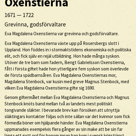
Oxenstierna
1671
—
1722
Grevinna, godsförvaltare
Eva Magdalena Oxenstierna var grevinna och godsförvaltare.
Eva Magdalena Oxenstierna växte upp på Rosersbergs slott i
Uppland. Hon föddes in i stormaktstidens ekonomiska och politiska
elit, och fick själv en rejäl utbildning. Hon hade många syskon.
Utöver de tre barn som fadern, Bengt Gabrielsson Oxenstierna,
fått i första giftet hade hon ytterligare fem syskon som överlevde
de första spädbarnsåren. Eva Magdalena Oxenstiernas mor,
Magdalena Stenbock, var kusin med greve Magnus Stenbock, med
vilken Eva Magdalena Oxenstierna gifte sig 1690.
Genom giftermålet mellan Eva Magdalena Oxenstierna och Magnus
Stenbock knöts band mellan två av landets mest politiskt
tongivande släkter. I bevarade brev kan försöken att utnyttja
släktingars kontakter följas och inte sällan var det kvinnor som fick
förmedla böner om hjälpande händer. Eva Magdalena Oxenstierna
uppmanades exempelvis flera gånger av sin make att be sin far
lägga ett gott ord för honom innan han kom i svensk krigstjänst