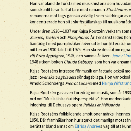
Hon var bland de första med musikhistoria som huvudämn
som skönlitterär författare med romanen
Stockholmsu
romanerna mottogs ganska välvilligt som skildringar av
koncentrerade hon sitt skriftställarskap till musikområd
Under åren 1930—1937 var Kajsa Rootzén verksam som musi
Scenen
,
Teatern
och
Phosphoros
. År 1938 anställdes ho
Samtidigt med journalistiken översatte hon litteratur om
mitten av 1930-talet till 1975. Hon skrev dessutom egna
till Brita Appelgren
, 1945, och samma år även
Jenny Lind
1948 utkom boken
Claude Debussy
, som hon var ensam fö
Kajsa Rootzéns intresse för musik omfattade också mod
jazz i
Svenska Dagbladets
söndagsbilaga. Hon var också e
Arnold Schönbergs
Pierrot Lunaire
med
Naima Wifstran
Kajsa Rootzén gav även föredrag om musik, som år 1933 
ord om ”Musikaliska nutidsperspektiv”. Hon medverkade
inledning till Debussys opera
Pelléas et Mélisande
.
Kajsa Rootzéns folkbildande ambitioner märks i hennes 
1950. Där framhåller hon hur starkt det manliga motstå
berättar bland annat om
Elfrida Andrée
s väg till att ku