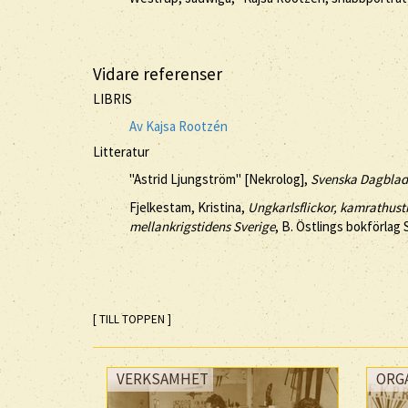
Vidare referenser
LIBRIS
Av Kajsa Rootzén
Litteratur
"Astrid Ljungström" [Nekrolog],
Svenska Dagblad
Fjelkestam, Kristina,
Ungkarlsflickor, kamrathustr
mellankrigstidens Sverige
, B. Östlings bokförlag 
[ TILL TOPPEN ]
VERKSAMHET
ORG