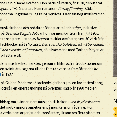
e i sin fil.kand.examen. Hon hade då redan, år 1928, debuterat
ngdom
. Två år senare kom romanen
Vårdagjämning
. Båda
 moderna ungdomars väg in i vuxenlivet. Efter sin högskoleexamen
et.
kskribent och redaktör för ett antal tidskrifter, inklusive
n på
Svenska Dagbladet
där hon var musikkritiker fram till 1966.
 tonsättare. Listan av översatta titlar omfattar runt 30 verk från
 fackböcker på 1940-talet:
Den svenska baletten: från Stiernhielm
: den svenska näktergalen
, då tillsammans med Torben Meyer. År
rfattare till.
ern musik vilket märktes genom artiklar och introduktioner om
n av initiativtagarna till det första svenska framförandet av
d
år 1937.
på Galerie Moderne i Stockholm där hon gav en kort orientering i
Ka
 också i en operasändning på Sveriges Radio år 1960 med en
Bi
N
bidrag om kvinnor inom musiken till boken
Svensk yrkeskvinna
,
ndet mot kvinnors ambitioner på musikens område var. Hon
1
nna verka som organist och tonsättare, liksom om flera pianister
Ö