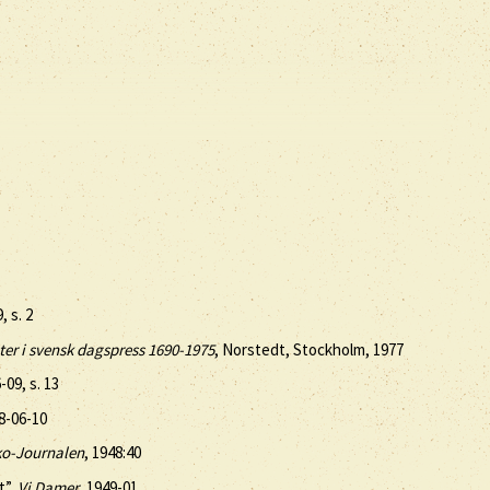
, s. 2
ter i svensk dagspress 1690-1975
, Norstedt, Stockholm, 1977
-09, s. 13
78-06-10
o-Journalen
, 1948:40
t”,
Vi Damer
, 1949-01