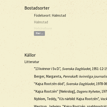
Bostadsorter
Födelseort: Halmstad
Halmstad
Helsingborg
fler ...
Källor
Litteratur
”13 kvinnor i Sv.D.”,
Svenska Dagbladet
, 1951-12-19
Berger, Margareta,
Pennskaft: kvinnliga journalis
"Kajsa Rootzén död",
Svenska Dagbladet
, 1978-06
"Kajsa Rootzén" [Nekrolog],
Dagens Nyheter
, 19
Nyblom, Teddy, ”VJs närbild: Kajsa Rootzén”,
Veck
Westrup, Jadwiga, ”Kajsa Rootzén, snabbporträt