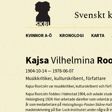
Svenskt k
KVINNOR A-Ö
KRONOLOGI
KARTA
Kajsa
Vilhelmina
Roo
1904-10-14
—
1978-06-07
Musikkritiker, kulturskribent, författare
Kajsa Rootzén var musikkritiker, kulturskribent och för
Kajsa Rootzén föddes i Halmstad 1904, och avlade stud
Helsingborg 1924. Hon arbetade därefter som volontär 
år som medarbetare på
Helsingborgs-Posten Skåne Hal
maskinskrivning på Bar-Lock-institutet under några år i