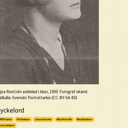
jsa Rootzén avbildad i Idun, 1930. Fotograf okänd.
ldkälla: Svenskt Porträttarkiv (
CC-BY-SA
4.0)
yckelord
900-talet
Författare
Journalister
Musikkritik
Redaktörer
versättare