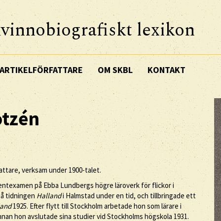
vinnobiografiskt lexikon
ARTIKELFÖRFATTARE
OM SKBL
KONTAKT
tzén
fattare, verksam under 1900-talet.
entexamen på Ebba Lundbergs högre läroverk för flickor i
på tidningen
Halland
i Halmstad under en tid, och tillbringade ett
land
1925. Efter flytt till Stockholm arbetade hon som lärare i
nnan hon avslutade sina studier vid Stockholms högskola 1931.