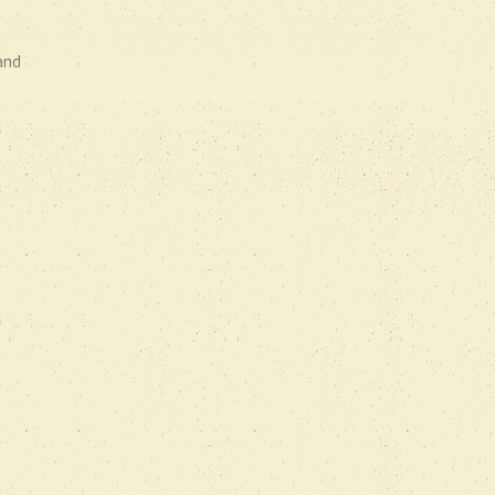
and
t