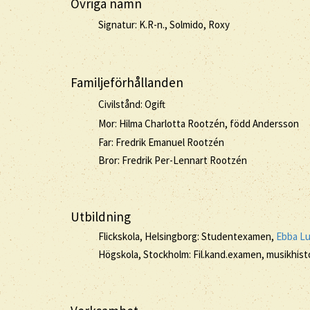
Övriga namn
Signatur: K.R-n., Solmido, Roxy
Familjeförhållanden
Civilstånd: Ogift
Mor: Hilma Charlotta Rootzén, född Andersson
Far: Fredrik Emanuel Rootzén
Bror: Fredrik Per-Lennart Rootzén
Utbildning
Flickskola, Helsingborg: Studentexamen,
Ebba Lu
Högskola, Stockholm: Fil.kand.examen, musikhist