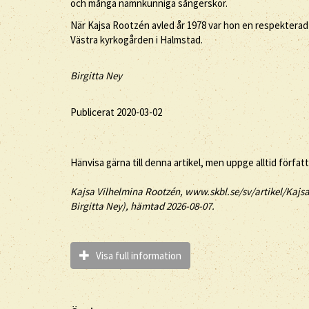
och många namnkunniga sångerskor.
När Kajsa Rootzén avled år 1978 var hon en respekterad
Västra kyrkogården i Halmstad.
Birgitta Ney
Publicerat 2020-03-02
Hänvisa gärna till denna artikel, men uppge alltid förfat
Kajsa
Vilhelmina
Rootzén
, www.skbl.se/sv/artikel/Kajs
Birgitta Ney), hämtad 2026-08-07.
Visa full information