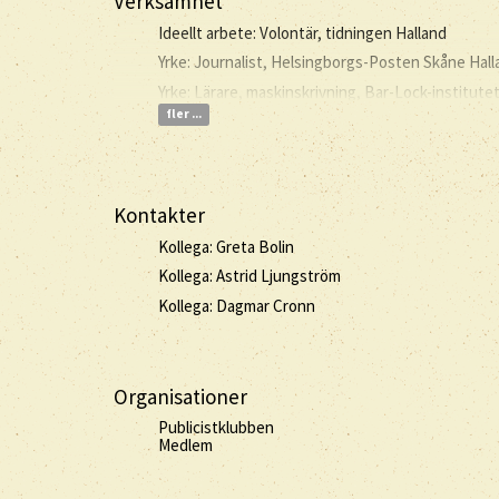
Verksamhet
Ideellt arbete: Volontär, tidningen Halland
Yrke: Journalist, Helsingborgs-Posten Skåne Hall
Yrke: Lärare, maskinskrivning, Bar-Lock-institute
fler ...
Kontakter
Kollega: Greta Bolin
Kollega: Astrid Ljungström
Kollega: Dagmar Cronn
Organisationer
Publicistklubben
Medlem