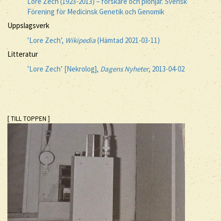
Lore Zech (1923-2013) – forskare och pionjär. Svensk
Förening för Medicinsk Genetik och Genomik
Uppslagsverk
’Lore Zech’,
Wikipedia
(Hämtad 2021-03-11)
Litteratur
’Lore Zech’ [Nekrolog],
Dagens Nyheter
, 2013-04-02
[ TILL TOPPEN ]