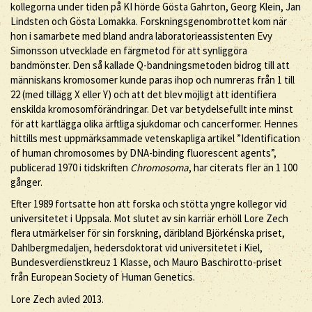
kollegorna under tiden på KI hörde Gösta Gahrton, Georg Klein, Jan
Lindsten och Gösta Lomakka. Forskningsgenombrottet kom när
hon i samarbete med bland andra laboratorieassistenten Evy
Simonsson utvecklade en färgmetod för att synliggöra
bandmönster. Den så kallade Q-bandningsmetoden bidrog till att
människans kromosomer kunde paras ihop och numreras från 1 till
22 (med tillägg X eller Y) och att det blev möjligt att identifiera
enskilda kromosomförändringar. Det var betydelsefullt inte minst
för att kartlägga olika ärftliga sjukdomar och cancerformer. Hennes
hittills mest uppmärksammade vetenskapliga artikel ”Identification
of human chromosomes by DNA-binding fluorescent agents”,
publicerad 1970 i tidskriften
Chromosoma
, har citerats fler än 1 100
gånger.
Efter 1989 fortsatte hon att forska och stötta yngre kollegor vid
universitetet i Uppsala. Mot slutet av sin karriär erhöll Lore Zech
flera utmärkelser för sin forskning, däribland Björkénska priset,
Dahlbergmedaljen, hedersdoktorat vid universitetet i Kiel,
Bundesverdienstkreuz 1 Klasse, och Mauro Baschirotto-priset
från European Society of Human Genetics.
Lore Zech avled 2013.