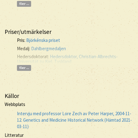
fler ...
Priser/utmärkelser
Pris:
Björkénska priset
Medalj:
Dahlbergmedaljen
Hedersdoktorat:
Hedersdoktor, Christian-Albrechts-
Universität zu Kiel, Tyskland
fler ...
Källor
Webbplats
Intervju med professor Lore Zech av Peter Harper, 2004-11-
12. Genetics and Medicine Historical Network (Hämtad 2021-
03-11)
Litteratur