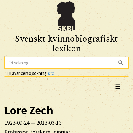
Svenskt kvinnobiografiskt
lexikon
Till avancerad sökning
Lore
Zech
1923-09-24
—
2013-03-13
Professor, forskare, pionjär