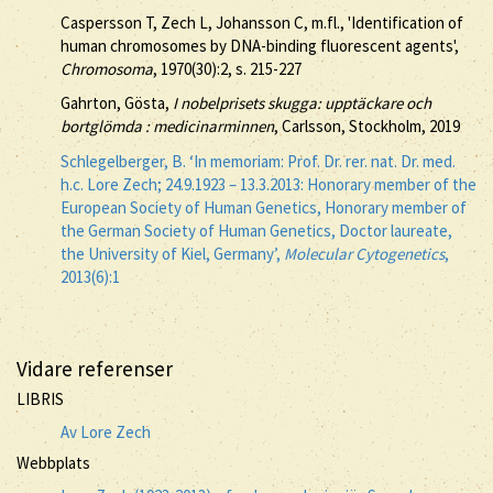
Caspersson T, Zech L, Johansson C, m.fl., 'Identification of
human chromosomes by DNA-binding fluorescent agents',
Chromosoma
, 1970(30):2, s. 215-227
Gahrton, Gösta,
I nobelprisets skugga: upptäckare och
bortglömda : medicinarminnen
, Carlsson, Stockholm, 2019
Schlegelberger, B. ‘In memoriam: Prof. Dr. rer. nat. Dr. med.
h.c. Lore Zech; 24.9.1923 – 13.3.2013: Honorary member of the
European Society of Human Genetics, Honorary member of
the German Society of Human Genetics, Doctor laureate,
the University of Kiel, Germany’,
Molecular Cytogenetics
,
2013(6):1
Vidare referenser
LIBRIS
Av Lore Zech
Webbplats