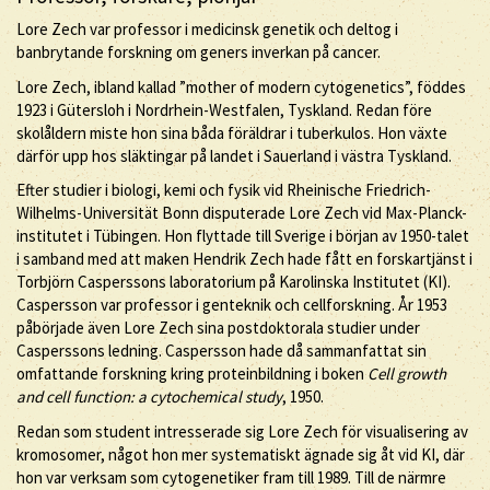
Lore Zech var professor i medicinsk genetik och deltog i
banbrytande forskning om geners inverkan på cancer.
Lore Zech, ibland kallad ”mother of modern cytogenetics”, föddes
1923 i Gütersloh i Nordrhein-Westfalen, Tyskland. Redan före
skolåldern miste hon sina båda föräldrar i tuberkulos. Hon växte
därför upp hos släktingar på landet i Sauerland i västra Tyskland.
Efter studier i biologi, kemi och fysik vid Rheinische Friedrich-
Wilhelms-Universität Bonn disputerade Lore Zech vid Max-Planck-
institutet i Tübingen. Hon flyttade till Sverige i början av 1950-talet
i samband med att maken Hendrik Zech hade fått en forskartjänst i
Torbjörn Casperssons laboratorium på Karolinska Institutet (KI).
Caspersson var professor i genteknik och cellforskning. År 1953
påbörjade även Lore Zech sina postdoktorala studier under
Casperssons ledning. Caspersson hade då sammanfattat sin
omfattande forskning kring proteinbildning i boken
Cell growth
and cell function: a cytochemical study
, 1950.
Redan som student intresserade sig Lore Zech för visualisering av
kromosomer, något hon mer systematiskt ägnade sig åt vid KI, där
hon var verksam som cytogenetiker fram till 1989. Till de närmre