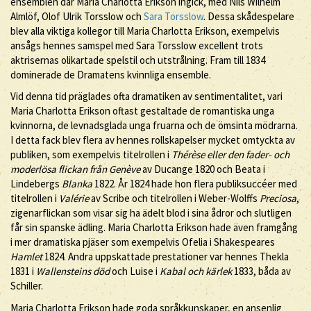
ensemblen där Maria Charlotta Erikson ingick, med Nils Wilhelm
Almlöf, Olof Ulrik Torsslow och
Sara Torsslow
. Dessa skådespelare
blev alla viktiga kollegor till Maria Charlotta Erikson, exempelvis
ansågs hennes samspel med Sara Torsslow excellent trots
aktrisernas olikartade spelstil och utstrålning. Fram till 1834
dominerade de Dramatens kvinnliga ensemble.
Vid denna tid präglades ofta dramatiken av sentimentalitet, vari
Maria Charlotta Erikson oftast gestaltade de romantiska unga
kvinnorna, de levnadsglada unga fruarna och de ömsinta mödrarna.
I detta fack blev flera av hennes rollskapelser mycket omtyckta av
publiken, som exempelvis titelrollen i
Thérèse eller den fader- och
moderlösa flickan från Genève
av Ducange 1820 och Beata i
Lindebergs
Blanka
1822. År 1824 hade hon flera publiksuccéer med
titelrollen i
Valérie
av Scribe och titelrollen i Weber-Wolffs
Preciosa
,
zigenarflickan som visar sig ha ädelt blod i sina ådror och slutligen
får sin spanske ädling. Maria Charlotta Erikson hade även framgång
i mer dramatiska pjäser som exempelvis Ofelia i Shakespeares
Hamlet
1824. Andra uppskattade prestationer var hennes Thekla
1831 i
Wallensteins död
och Luise i
Kabal och kärlek
1833, båda av
Schiller.
Maria Charlotta Erikson hade goda språkkunskaper, en ansenlig