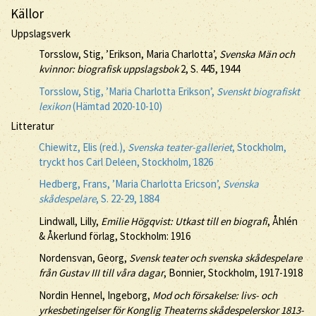
Källor
Uppslagsverk
Torsslow, Stig, ’Erikson, Maria Charlotta’,
Svenska Män och
kvinnor: biografisk uppslagsbok
2, S. 445, 1944
Torsslow, Stig, ’Maria Charlotta Erikson’,
Svenskt biografiskt
lexikon
(Hämtad 2020-10-10)
Litteratur
Chiewitz, Elis (red.),
Svenska teater-galleriet
, Stockholm,
tryckt hos Carl Deleen, Stockholm, 1826
Hedberg, Frans, ’Maria Charlotta Ericson’,
Svenska
skådespelare
, S. 22-29, 1884
Lindwall, Lilly,
Emilie Högqvist: Utkast till en biografi
, Åhlén
& Åkerlund förlag, Stockholm: 1916
Nordensvan, Georg,
Svensk teater och svenska skådespelare
från Gustav III till våra dagar
, Bonnier, Stockholm, 1917-1918
Nordin Hennel, Ingeborg,
Mod och försakelse: livs- och
yrkesbetingelser för Konglig Theaterns skådespelerskor 1813-