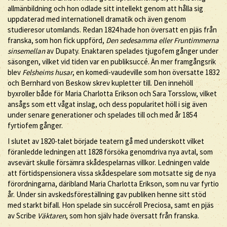
allmänbildning och hon odlade sitt intellekt genom att hålla sig
uppdaterad med internationell dramatik och även genom
studieresor utomlands. Redan 1824 hade hon översatt en pjäs från
franska, som hon fick uppförd,
Den sedesamma eller Fruntimmerna
sinsemellan
av Dupaty. Enaktaren spelades tjugofem gånger under
säsongen, vilket vid tiden var en publiksuccé. Än mer framgångsrik
blev
Felsheims husar
, en komedi-vaudeville som hon översatte 1832
och Bernhard von Beskow skrev kupletter till. Den innehöll
byxroller både för Maria Charlotta Erikson och Sara Torsslow, vilket
ansågs som ett vågat inslag, och dess popularitet höll i sig även
under senare generationer och spelades till och med år 1854
fyrtiofem gånger.
I slutet av 1820-talet började teatern gå med underskott vilket
föranledde ledningen att 1828 försöka genomdriva nya avtal, som
avsevärt skulle försämra skådespelarnas villkor. Ledningen valde
att förtidspensionera vissa skådespelare som motsatte sig de nya
förordningarna, däribland Maria Charlotta Erikson, som nu var fyrtio
år. Under sin avskedsföreställning gav publiken henne sitt stöd
med starkt bifall. Hon spelade sin succéroll Preciosa, samt en pjäs
av Scribe
Väktaren
, som hon själv hade översatt från franska.