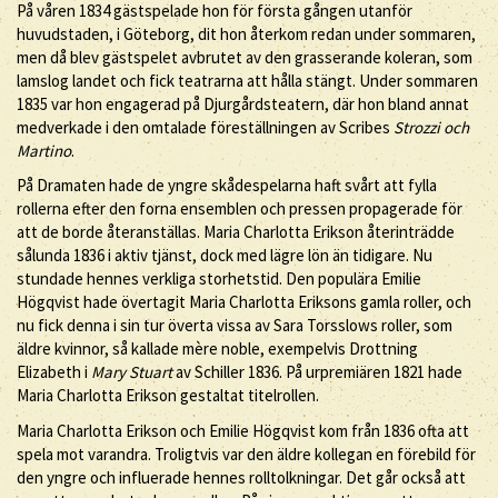
På våren 1834 gästspelade hon för första gången utanför
huvudstaden, i Göteborg, dit hon återkom redan under sommaren,
men då blev gästspelet avbrutet av den grasserande koleran, som
lamslog landet och fick teatrarna att hålla stängt. Under sommaren
1835 var hon engagerad på Djurgårdsteatern, där hon bland annat
medverkade i den omtalade föreställningen av Scribes
Strozzi och
Martino
.
På Dramaten hade de yngre skådespelarna haft svårt att fylla
rollerna efter den forna ensemblen och pressen propagerade för
att de borde återanställas. Maria Charlotta Erikson återinträdde
sålunda 1836 i aktiv tjänst, dock med lägre lön än tidigare. Nu
stundade hennes verkliga storhetstid. Den populära Emilie
Högqvist hade övertagit Maria Charlotta Eriksons gamla roller, och
nu fick denna i sin tur överta vissa av Sara Torsslows roller, som
äldre kvinnor, så kallade mère noble, exempelvis Drottning
Elizabeth i
Mary Stuart
av Schiller 1836. På urpremiären 1821 hade
Maria Charlotta Erikson gestaltat titelrollen.
Maria Charlotta Erikson och Emilie Högqvist kom från 1836 ofta att
spela mot varandra. Troligtvis var den äldre kollegan en förebild för
den yngre och influerade hennes rolltolkningar. Det går också att