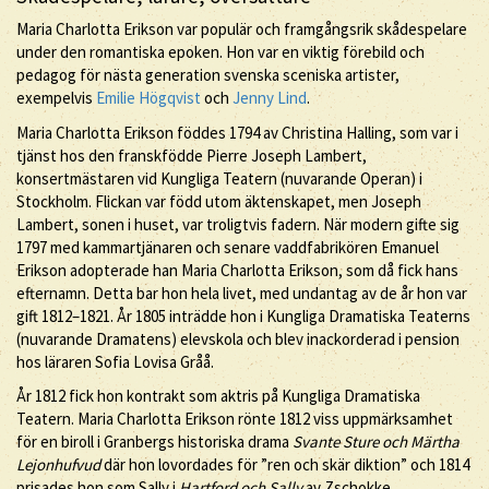
Maria Charlotta Erikson var populär och framgångsrik skådespelare
under den romantiska epoken. Hon var en viktig förebild och
pedagog för nästa generation svenska sceniska artister,
exempelvis
Emilie Högqvist
och
Jenny Lind
.
Maria Charlotta Erikson föddes 1794 av Christina Halling, som var i
tjänst hos den franskfödde Pierre Joseph Lambert,
konsertmästaren vid Kungliga Teatern (nuvarande Operan) i
Stockholm. Flickan var född utom äktenskapet, men Joseph
Lambert, sonen i huset, var troligtvis fadern. När modern gifte sig
1797 med kammartjänaren och senare vaddfabrikören Emanuel
Erikson adopterade han Maria Charlotta Erikson, som då fick hans
efternamn. Detta bar hon hela livet, med undantag av de år hon var
gift 1812–1821. År 1805 inträdde hon i Kungliga Dramatiska Teaterns
(nuvarande Dramatens) elevskola och blev inackorderad i pension
hos läraren Sofia Lovisa Gråå.
År 1812 fick hon kontrakt som aktris på Kungliga Dramatiska
Teatern. Maria Charlotta Erikson rönte 1812 viss uppmärksamhet
för en biroll i Granbergs historiska drama
Svante Sture och Märtha
Lejonhufvud
där hon lovordades för ”ren och skär diktion” och 1814
prisades hon som Sally i
Hartford och Sally
av Zschokke.