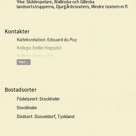
Yrke: Skådespelare, Wallinska och Gilleska
landsortstrupperna, Djurgårdsteatern, Mindre teatern m fl
Kontakter
Kärleksrelation: Edouard du Puy
Kollega: Emilie Högqvist
Kollega: Jenny Lind
fler ...
Bostadsorter
Födelseort: Stockholm
Stockholm
Dödsort: Düsseldorf, Tyskland