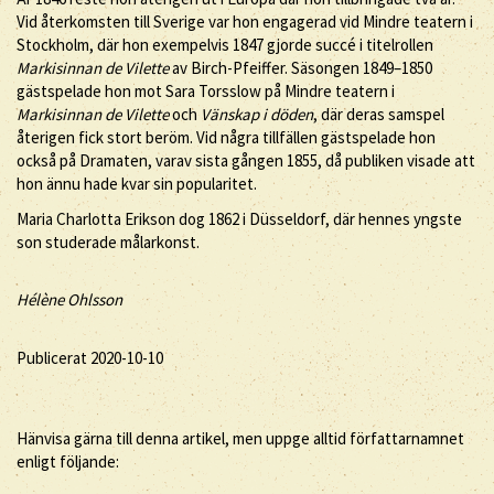
Vid återkomsten till Sverige var hon engagerad vid Mindre teatern i
Stockholm, där hon exempelvis 1847 gjorde succé i titelrollen
Markisinnan de Vilette
av Birch-Pfeiffer. Säsongen 1849–1850
gästspelade hon mot Sara Torsslow på Mindre teatern i
Markisinnan de Vilette
och
Vänskap i döden
, där deras samspel
återigen fick stort beröm. Vid några tillfällen gästspelade hon
också på Dramaten, varav sista gången 1855, då publiken visade att
hon ännu hade kvar sin popularitet.
Maria Charlotta Erikson dog 1862 i Düsseldorf, där hennes yngste
son studerade målarkonst.
Hélène Ohlsson
Publicerat 2020-10-10
Hänvisa gärna till denna artikel, men uppge alltid författarnamnet
enligt följande: