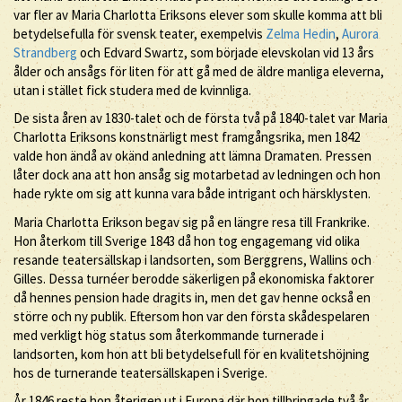
var fler av Maria Charlotta Eriksons elever som skulle komma att bli
betydelsefulla för svensk teater, exempelvis
Zelma Hedin
,
Aurora
Strandberg
och Edvard Swartz, som började elevskolan vid 13 års
ålder och ansågs för liten för att gå med de äldre manliga eleverna,
utan i stället fick studera med de kvinnliga.
De sista åren av 1830-talet och de första två på 1840-talet var Maria
Charlotta Eriksons konstnärligt mest framgångsrika, men 1842
valde hon ändå av okänd anledning att lämna Dramaten. Pressen
låter dock ana att hon ansåg sig motarbetad av ledningen och hon
hade rykte om sig att kunna vara både intrigant och härsklysten.
Maria Charlotta Erikson begav sig på en längre resa till Frankrike.
Hon återkom till Sverige 1843 då hon tog engagemang vid olika
resande teatersällskap i landsorten, som Berggrens, Wallins och
Gilles. Dessa turnéer berodde säkerligen på ekonomiska faktorer
då hennes pension hade dragits in, men det gav henne också en
större och ny publik. Eftersom hon var den första skådespelaren
med verkligt hög status som återkommande turnerade i
landsorten, kom hon att bli betydelsefull för en kvalitetshöjning
hos de turnerande teatersällskapen i Sverige.
År 1846 reste hon återigen ut i Europa där hon tillbringade två år.