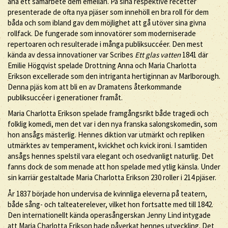
ana ett samarbete dem emellan. På sina respektive recetter
presenterade de ofta nya pjäser som innehöll en bra roll för dem
båda och som ibland gav dem möjlighet att gå utöver sina givna
rollfack. De fungerade som innovatörer som moderniserade
repertoaren och resulterade i många publiksuccéer. Den mest
kända av dessa innovationer var Scribes
Ett glas vatten
1841 där
Emilie Högqvist spelade Drottning Anna och Maria Charlotta
Erikson excellerade som den intriganta hertiginnan av Marlborough.
Denna pjäs kom att bli en av Dramatens återkommande
publiksuccéer i generationer framåt.
Maria Charlotta Erikson spelade framgångsrikt både tragedi och
folklig komedi, men det var i den nya franska salongskomedin, som
hon ansågs mästerlig. Hennes diktion var utmärkt och repliken
utmärktes av temperament, kvickhet och kvick ironi. I samtiden
ansågs hennes spelstil vara elegant och osedvanligt naturlig. Det
fanns dock de som menade att hon spelade med ytlig känsla. Under
sin karriär gestaltade Maria Charlotta Erikson 230 roller i 214 pjäser.
År 1837 började hon undervisa de kvinnliga eleverna på teatern,
både sång- och talteaterelever, vilket hon fortsatte med till 1842.
Den internationellt kända operasångerskan Jenny Lind intygade
att Maria Charlotta Erikson hade påverkat hennes utveckling. Det