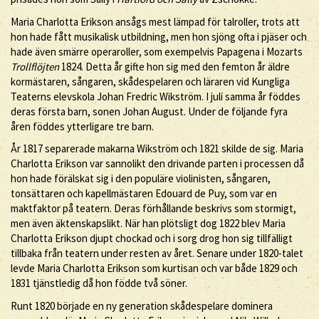
Maria Charlotta Erikson ansågs mest lämpad för talroller, trots att
hon hade fått musikalisk utbildning, men hon sjöng ofta i pjäser och
hade även smärre operaroller, som exempelvis Papagena i Mozarts
Trollflöjten
1824. Detta år gifte hon sig med den femton år äldre
kormästaren, sångaren, skådespelaren och läraren vid Kungliga
Teaterns elevskola Johan Fredric Wikström. I juli samma år föddes
deras första barn, sonen Johan August. Under de följande fyra
åren föddes ytterligare tre barn.
År 1817 separerade makarna Wikström och 1821 skilde de sig. Maria
Charlotta Erikson var sannolikt den drivande parten i processen då
hon hade förälskat sig i den populäre violinisten, sångaren,
tonsättaren och kapellmästaren Edouard de Puy, som var en
maktfaktor på teatern. Deras förhållande beskrivs som stormigt,
men även äktenskapslikt. När han plötsligt dog 1822 blev Maria
Charlotta Erikson djupt chockad och i sorg drog hon sig tillfälligt
tillbaka från teatern under resten av året. Senare under 1820-talet
levde Maria Charlotta Erikson som kurtisan och var både 1829 och
1831 tjänstledig då hon födde två söner.
Runt 1820 började en ny generation skådespelare dominera