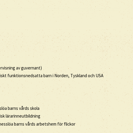
dervisning av guvernant)
ykiskt funktionsnedsatta barn i Norden, Tyskland och USA
slöa barns vårds skola
isk lärarinneutbildning
nesslöa barns vårds arbetshem för flickor