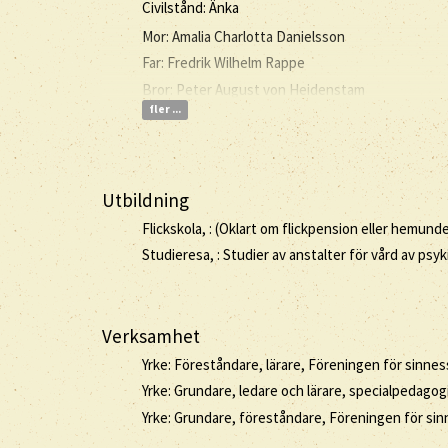
Civilstånd: Änka
Mor: Amalia Charlotta Danielsson
Far: Fredrik Wilhelm Rappe
Bror: Peter August von Heidenstam
fler ...
Utbildning
Flickskola, : (Oklart om flickpension eller hemun
Studieresa, : Studier av anstalter för vård av ps
Verksamhet
Yrke: Föreståndare, lärare, Föreningen för sinnes
Yrke: Grundare, ledare och lärare, specialpedagog
Yrke: Grundare, föreståndare, Föreningen för sin