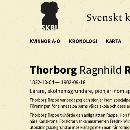
Svenskt k
KVINNOR A-Ö
KRONOLOGI
KARTA
Thorborg
Ragnhild
1832-10-04
—
1902-09-18
Lärare, skolhemsgrundare, pionjär inom s
Thorborg Rappe var pedagog och pionjär inom specialpe
Föreningen för sinnesslöa barns vårds skola och dess 
Thorborg Rappe tillhörde den adliga ätten Rappe. Hon
nära Karlskrona. Föräldrar var kammarherren Fredrik W
utbildningsbakgrund är inte klarlagd men man får förmoda 