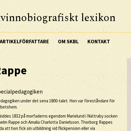
vinnobiografiskt lexikon
ARTIKELFÖRFATTARE
OM SKBL
KONTAKT
Rappe
pecialpedagogiken
dagogiken under det sena 1800-talet. Hon var föreståndare för
arbetshem.
 föddes 1832 på morfaderns egendom Marielund i Nättraby socken
ilhelm Rappe och Amalia Charlotta Danielsson. Thorborg Rappes
att hon fick sin utbildning vid flickpension eller via