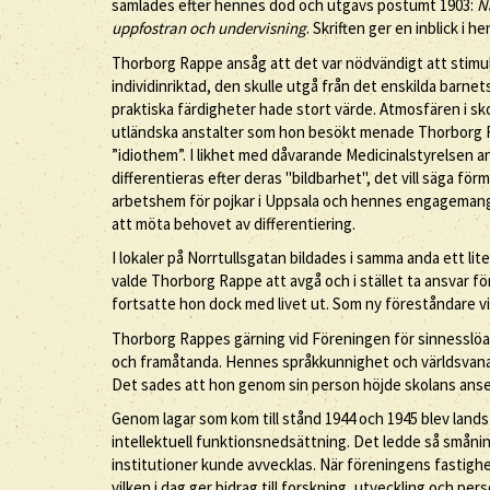
samlades efter hennes död och utgavs postumt 1903:
N
uppfostran och undervisning
. Skriften ger en inblick i
Thorborg Rappe ansåg att det var nödvändigt att stimul
individinriktad, den skulle utgå från det enskilda barne
praktiska färdigheter hade stort värde. Atmosfären i sko
utländska anstalter som hon besökt menade Thorborg R
”idiothem”. I likhet med dåvarande Medicinalstyrelsen 
differentieras efter deras "bildbarhet", det vill säga fö
arbetshem för pojkar i Uppsala och hennes engagemang i
att möta behovet av differentiering.
I lokaler på Norrtullsgatan bildades i samma anda ett lit
valde Thorborg Rappe att avgå och i stället ta ansvar 
fortsatte hon dock med livet ut. Som ny föreståndare vid
Thorborg Rappes gärning vid Föreningen för sinnesslöa b
och framåtanda. Hennes språkkunnighet och världsvana 
Det sades att hon genom sin person höjde skolans anseen
Genom lagar som kom till stånd 1944 och 1945 blev land
intellektuell funktionsnedsättning. Det ledde så smånin
institutioner kunde avvecklas. När föreningens fastighe
vilken i dag ger bidrag till forskning, utveckling och per