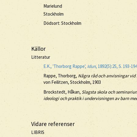
Marielund
Stockholm
Dödsort: Stockholm
Källor
Litteratur
E.K., 'Thorborg Rappe',
Idun
, 1892(5):25, S. 193-1
Rappe, Thorborg,
Några råd och anvisningar vid 
von Feilitzen, Stockholm, 1903
Brockstedt, Håkan,
Slagsta skola och seminarium
ideologi och praktik i undervisningen av barn me
Vidare referenser
LIBRIS