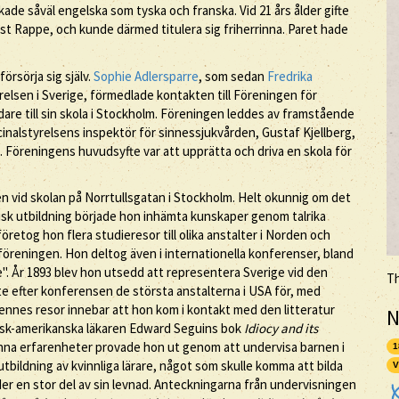
de såväl engelska som tyska och franska. Vid 21 års ålder gifte
st Rappe, och kunde därmed titulera sig friherrinna. Paret hade
rsörja sig själv.
Sophie Adlersparre
, som sedan
Fredrika
relsen i Sverige, förmedlade kontakten till Föreningen för
are till sin skola i Stockholm. Föreningen leddes av framstående
icinalstyrelsens inspektör för sinnessjukvården, Gustaf Kjellberg,
. Föreningens huvudsyfte var att upprätta och driva en skola för
en vid skolan på Norrtullsgatan i Stockholm. Helt okunnig om det
isk utbildning började hon inhämta kunskaper genom talrika
öretog hon flera studieresor till olika anstalter i Norden och
föreningen. Hon deltog även i internationella konferenser, bland
e". År 1893 blev hon utsedd att representera Sverige vid den
T
e efter konferensen de största anstalterna i USA för, med
ennes resor innebar att hon kom i kontakt med den litteratur
N
ansk-amerikanska läkaren Edward Seguins bok
Idiocy and its
unna erfarenheter provade hon ut genom att undervisa barnen i
1
bildning av kvinnliga lärare, något som skulle komma att bilda
V
er en stor del av sin levnad. Anteckningarna från undervisningen