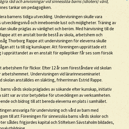
ågra råd och anvisningar vid sinnesslöa barns (idioters) vård,
 hennes tankar om pedagogiken.
era barnens tidiga utveckling. Undervisningen skulle vara
ts utvecklingsnivå och inneboende lust och möjligheter. Träning av
lan skulle präglas av vänlighet och beröm. Med hänvisning till de
appe att en anstalt borde bestå av skola, arbetshem och
ansåg Thorborg Rappe att undervisningen för eleverna skulle
rmågan att ta till sig kunskaper. Att föreningen upprättade ett
 upprättandet av en anstalt för epileptiker får ses som försök
et arbetshem för flickor. Efter 12 år som föreståndare vid skolan
för arbetshemmet. Undervisningen vid lärarinneseminariet
 skolan anställdes en släkting, friherrinnan Estrid Rappe.
arns vårds skola präglades av sökande efter kunskap, initiativ
sätt var av stor betydelse för utvecklingen av verksamheten.
de och bidrog till att bereda eleverna en plats i samhället.
stingen ansvariga för undervisning och vård av barn med
gom till att Föreningen för sinnesslöa barns vårds skolor och
ter såldes frigjordes kapital och Stiftelsen Sävstaholm bildades,
sonalutbildning.