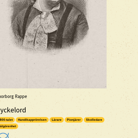
horborg Rappe
yckelord
800-talet
Handikapprörelsen
Lärare
Pionjärer
Skolledare
älgörenhet