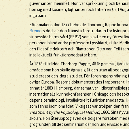
guvernanter i hemmet. Hon var språkkunnig och behärska
hon sig med kusinen, löjtnanten och friherren Carl Augu
inga barn.
Efter makens död 1877 behövde Thorborg Rappe kunna fö
Bremer
s död var den främsta företrädaren för kvinnorö
sinnesslöa barns vård (FSBV) som sökte en ny förestånd
personer, bland andra professorn i psykiatri, tillika Med
och filosofie doktorn och filantropen Otto von Feilitzen
intellektuellt funktionsnedsatta barn.
År 1878 tillträdde Thorborg Rappe, 46 år gammal, tjänst
område som hon skulle ägna sig åt och utan all pedagog
studieresor och idoga studier. För föreningens räkning f
övriga Europa. Resorna dokumenterades i rapporter till 
annat år 1883 i Hamburg, där temat var "Idiotenheilpleg
internationella kvinnokonferensen i Chicago och besökt
dagens terminologi, intellektuellt funktionsnedsatta. H
som fanns inom området. Viktigast var troligen den fr
Treatment by the Physiological Method
, 1866. Sina nyv
skolan. Hon återupptog även de tidigare försöken med ut
grogrunden till det seminarium där hon undervisade und