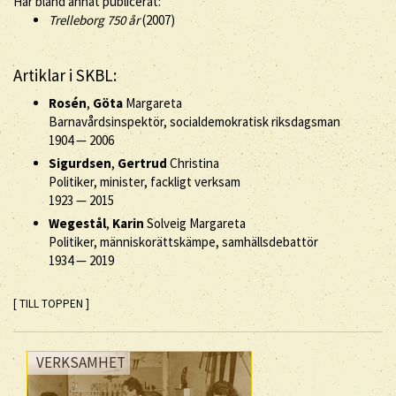
Har bland annat publicerat:
Trelleborg 750 år
(2007)
Artiklar i SKBL:
Rosén
,
Göta
Margareta
Barnavårdsinspektör, socialdemokratisk riksdagsman
1904
—
2006
Sigurdsen
,
Gertrud
Christina
Politiker, minister, fackligt verksam
1923
—
2015
Wegestål
,
Karin
Solveig Margareta
Politiker, människorättskämpe, samhällsdebattör
1934
—
2019
[ TILL TOPPEN ]
VERKSAMHET