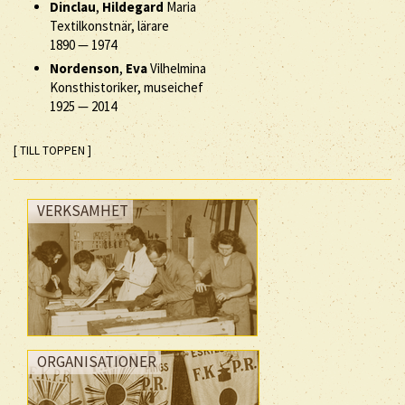
Dinclau
,
Hildegard
Maria
Textilkonstnär, lärare
1890
—
1974
Nordenson
,
Eva
Vilhelmina
Konsthistoriker, museichef
1925
—
2014
[ TILL TOPPEN ]
VERKSAMHET
ORGANISATIONER