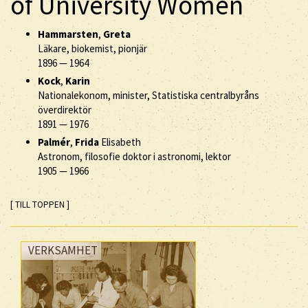
of University Women
Hammarsten
,
Greta
Läkare, biokemist, pionjär
1896
—
1964
Kock
,
Karin
Nationalekonom, minister, Statistiska centralbyråns
överdirektör
1891
—
1976
Palmér
,
Frida
Elisabeth
Astronom, filosofie doktor i astronomi, lektor
1905
—
1966
[ TILL TOPPEN ]
VERKSAMHET