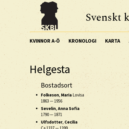
Svenskt k
KVINNOR A-Ö
KRONOLOGI
KARTA
Helgesta
Bostadsort
Folkeson
,
Maria
Lovisa
1863
—
1956
Sevelin
,
Anna Sofia
1790
—
1871
Ulfsdotter
,
Cecilia
Ca 1337
—
1399