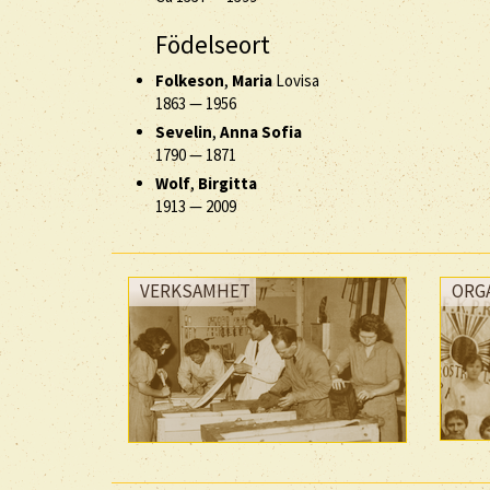
Födelseort
Folkeson
,
Maria
Lovisa
1863
—
1956
Sevelin
,
Anna Sofia
1790
—
1871
Wolf
,
Birgitta
1913
—
2009
VERKSAMHET
ORG