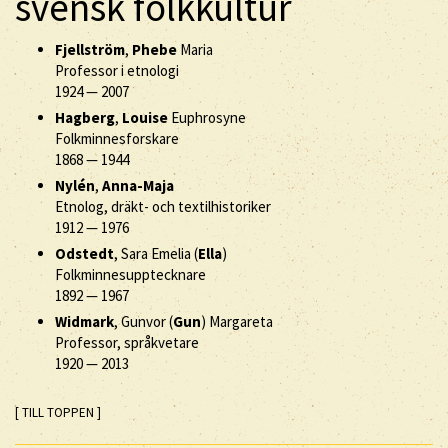
svensk folkkultur
Fjellström
,
Phebe
Maria
Professor i etnologi
1924
—
2007
Hagberg
,
Louise
Euphrosyne
Folkminnesforskare
1868
—
1944
Nylén
,
Anna-Maja
Etnolog, dräkt- och textilhistoriker
1912
—
1976
Odstedt
, Sara Emelia (
Ella
)
Folkminnesupptecknare
1892
—
1967
Widmark
, Gunvor (
Gun
) Margareta
Professor, språkvetare
1920
—
2013
[ TILL TOPPEN ]