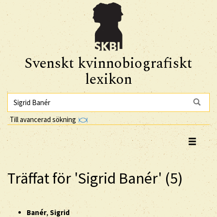
Svenskt kvinnobiografiskt
lexikon
Till avancerad sökning
Träffat för 'Sigrid Banér' (5)
Banér
,
Sigrid