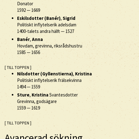
Donator
1592
—
1669
Eskilsdotter (Banér)
,
Sigrid
Politiskt inflytelserik adelsdam
1400-talets andra hälft
—
1527
Banér
,
Anna
Hovdam, grevinna, riksrådshustru
1585
—
1656
[ TILL TOPPEN ]
Nilsdotter (Gyllenstierna)
,
Kristina
Politiskt inflytelserik frälsekvinna
1494
—
1559
Sture
,
Kristina
Svantesdotter
Grevinna, godsägare
1559
—
1619
[ TILL TOPPEN ]
Avancerad sökning