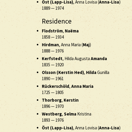
Öst (Lapp-Lisa)
, Anna Lovisa (
Anna-Lisa
)
1889
—
1974
Residence
Flodström
,
Naëma
1858
—
1934
Hirdman
, Anna Maria (
Maj
)
1888
—
1976
Kerfstedt
, Hilda Augusta
Amanda
1835
—
1920
Olsson (Kerstin Hed)
,
Hilda
Gunilla
1890
—
1961
Rückerschöld
,
Anna Maria
1725
—
1805
Thorborg
,
Kerstin
1896
—
1970
Westberg
,
Selma
Kristina
1893
—
1976
Öst (Lapp-Lisa)
, Anna Lovisa (
Anna-Lisa
)