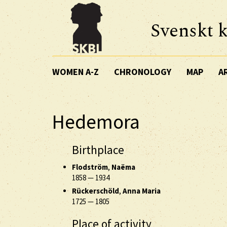
Svenskt k
WOMEN A-Z
CHRONOLOGY
MAP
A
Hedemora
Birthplace
Flodström
,
Naëma
1858
—
1934
Rückerschöld
,
Anna Maria
1725
—
1805
Place of activity