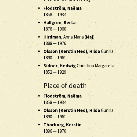
Flodström
,
Naëma
1858
—
1934
Hallgren
,
Berta
1876
—
1960
Hirdman
, Anna Maria (
Maj
)
1888
—
1976
Olsson (Kerstin Hed)
,
Hilda
Gunilla
1890
—
1961
Sidner
,
Hedwig
Christina Margareta
1852
—
1929
Place of death
Flodström
,
Naëma
1858
—
1934
Olsson (Kerstin Hed)
,
Hilda
Gunilla
1890
—
1961
Thorborg
,
Kerstin
1896
—
1970