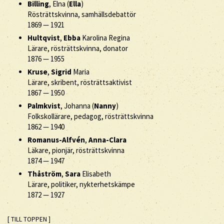
Billing
, Elna (
Ella
)
Rösträttskvinna, samhällsdebattör
1869
—
1921
Hultqvist
,
Ebba
Karolina Regina
Lärare, rösträttskvinna, donator
1876
—
1955
Kruse
,
Sigrid
Maria
Lärare, skribent, rösträttsaktivist
1867
—
1950
Palmkvist
, Johanna (
Nanny
)
Folkskollärare, pedagog, rösträttskvinna
1862
—
1940
Romanus-Alfvén
,
Anna-Clara
Läkare, pionjär, rösträttskvinna
1874
—
1947
Thåström
,
Sara
Elisabeth
Lärare, politiker, nykterhetskämpe
1872
—
1927
[ TILL TOPPEN ]