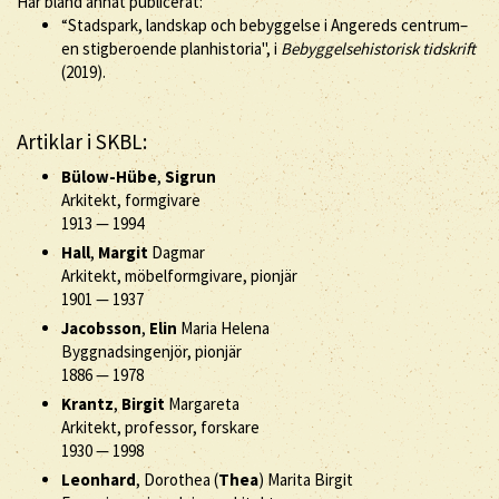
Har bland annat publicerat:
“Stadspark, landskap och bebyggelse i Angereds centrum–
en stigberoende planhistoria", i
Bebyggelsehistorisk tidskrift
(2019).
Artiklar i SKBL:
Bülow-Hübe
,
Sigrun
Arkitekt, formgivare
1913
—
1994
Hall
,
Margit
Dagmar
Arkitekt, möbelformgivare, pionjär
1901
—
1937
Jacobsson
,
Elin
Maria Helena
Byggnadsingenjör, pionjär
1886
—
1978
Krantz
,
Birgit
Margareta
Arkitekt, professor, forskare
1930
—
1998
Leonhard
, Dorothea (
Thea
) Marita Birgit