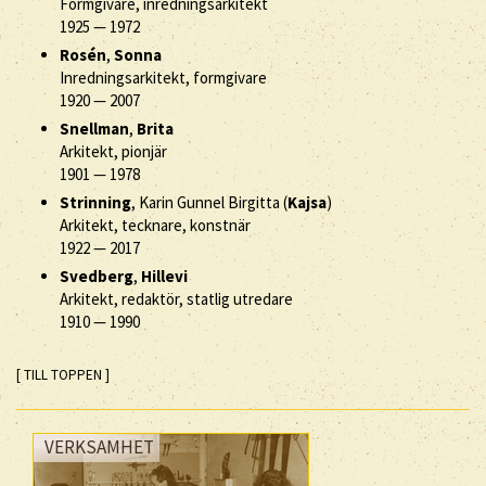
Formgivare, inredningsarkitekt
1925
—
1972
Rosén
,
Sonna
Inredningsarkitekt, formgivare
1920
—
2007
Snellman
,
Brita
Arkitekt, pionjär
1901
—
1978
Strinning
, Karin Gunnel Birgitta (
Kajsa
)
Arkitekt, tecknare, konstnär
1922
—
2017
Svedberg
,
Hillevi
Arkitekt, redaktör, statlig utredare
1910
—
1990
[ TILL TOPPEN ]
VERKSAMHET