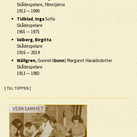
Skådespelare, filmstjärna
1912
—
1990
Tidblad
,
Inga
Sofia
Skådespelare
1901
—
1975
Valberg
,
Birgitta
Skådespelare
1916
—
2014
Wållgren
, Gunnel (
Gunn
) Margaret Haraldsdotter
Skådespelare
1913
—
1983
[ TILL TOPPEN ]
VERKSAMHET