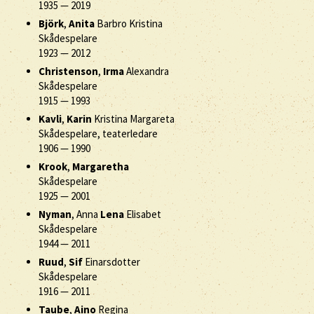
1935
—
2019
Björk
,
Anita
Barbro Kristina
Skådespelare
1923
—
2012
Christenson
,
Irma
Alexandra
Skådespelare
1915
—
1993
Kavli
,
Karin
Kristina Margareta
Skådespelare, teaterledare
1906
—
1990
Krook
,
Margaretha
Skådespelare
1925
—
2001
Nyman
, Anna
Lena
Elisabet
Skådespelare
1944
—
2011
Ruud
,
Sif
Einarsdotter
Skådespelare
1916
—
2011
Taube
,
Aino
Regina