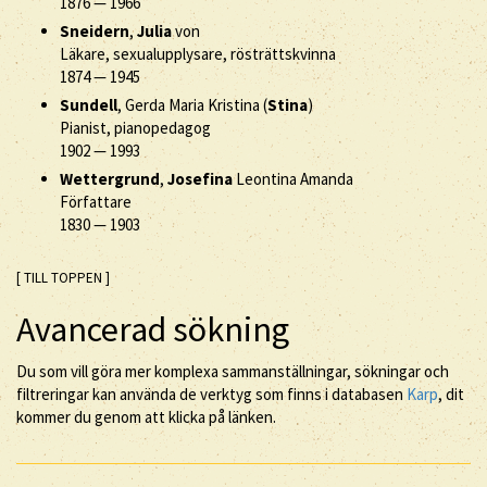
1876
—
1966
Sneidern
,
Julia
von
Läkare, sexualupplysare, rösträttskvinna
1874
—
1945
Sundell
, Gerda Maria Kristina (
Stina
)
Pianist, pianopedagog
1902
—
1993
Wettergrund
,
Josefina
Leontina Amanda
Författare
1830
—
1903
[ TILL TOPPEN ]
Avancerad sökning
Du som vill göra mer komplexa sammanställningar, sökningar och
filtreringar kan använda de verktyg som finns i databasen
Karp
, dit
kommer du genom att klicka på länken.