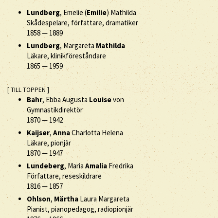
Lundberg
, Emelie (
Emilie
) Mathilda
Skådespelare, författare, dramatiker
1858
—
1889
Lundberg
, Margareta
Mathilda
Läkare, klinikföreståndare
1865
—
1959
[ TILL TOPPEN ]
Bahr
, Ebba Augusta
Louise
von
Gymnastikdirektör
1870
—
1942
Kaijser
,
Anna
Charlotta Helena
Läkare, pionjär
1870
—
1947
Lundeberg
, Maria
Amalia
Fredrika
Författare, reseskildrare
1816
—
1857
Ohlson
,
Märtha
Laura Margareta
Pianist, pianopedagog, radiopionjär