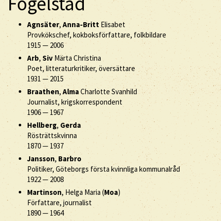
Fogelstad
Agnsäter
,
Anna-Britt
Elisabet
Provkökschef, kokboksförfattare, folkbildare
1915
—
2006
Arb
,
Siv
Märta Christina
Poet, litteraturkritiker, översättare
1931
—
2015
Braathen
,
Alma
Charlotte Svanhild
Journalist, krigskorrespondent
1906
—
1967
Hellberg
,
Gerda
Rösträttskvinna
1870
—
1937
Jansson
,
Barbro
Politiker, Göteborgs första kvinnliga kommunalråd
1922
—
2008
Martinson
, Helga Maria (
Moa
)
Författare, journalist
1890
—
1964