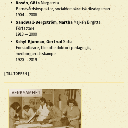
Rosén
,
Göta
Margareta
Barnavårdsinspektör, socialdemokratisk riksdagsman
1904
—
2006
Sandwall-Bergström
,
Martha
Majken Birgitta
Författare
1913
—
2000
Schyl-Bjurman
,
Gertrud
Sofia
Förskollärare, filosofie doktor i pedagogik,
medborgarrättskämpe
1920
—
2019
[ TILL TOPPEN ]
VERKSAMHET