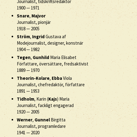
Journalist, tidskriftsredaktör
1900
—
1971
Snare
,
Majvor
Journalist, pionjär
1918
—
2005
Ström
,
Ingrid
Gustava af
Modejournalist, designer, konstnär
1904
—
1982
Tegen
,
Gunhild
Maria Elisabet
Författare, översättare, fredsaktivist
1889
—
1970
Theorin-Kolare
,
Ebba
Viola
Journalist, chefredaktör, författare
1891
—
1953
Tidholm
, Karin (
Kajs
) Maria
Journalist, fackligt engagerad
1920
—
2005
Werner
,
Gunnel
Birgitta
Journalist, programledare
1941
—
2020