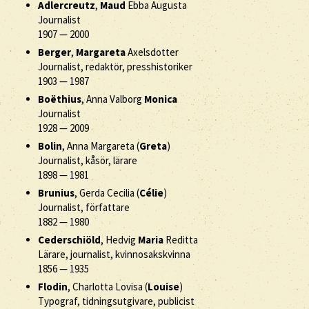
Adlercreutz
,
Maud
Ebba Augusta
Journalist
1907
—
2000
Berger
,
Margareta
Axelsdotter
Journalist, redaktör, presshistoriker
1903
—
1987
Boëthius
, Anna Valborg
Monica
Journalist
1928
—
2009
Bolin
, Anna Margareta (
Greta
)
Journalist, kåsör, lärare
1898
—
1981
Brunius
, Gerda Cecilia (
Célie
)
Journalist, författare
1882
—
1980
Cederschiöld
, Hedvig
Maria
Reditta
Lärare, journalist, kvinnosakskvinna
1856
—
1935
Flodin
, Charlotta Lovisa (
Louise
)
Typograf, tidningsutgivare, publicist