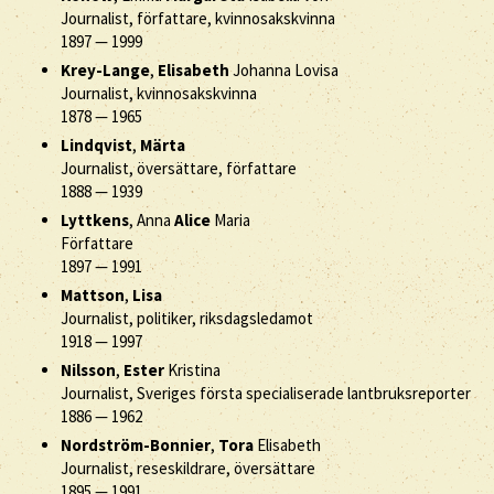
Journalist, författare, kvinnosakskvinna
1897
—
1999
Krey-Lange
,
Elisabeth
Johanna Lovisa
Journalist, kvinnosakskvinna
1878
—
1965
Lindqvist
,
Märta
Journalist, översättare, författare
1888
—
1939
Lyttkens
, Anna
Alice
Maria
Författare
1897
—
1991
Mattson
,
Lisa
Journalist, politiker, riksdagsledamot
1918
—
1997
Nilsson
,
Ester
Kristina
Journalist, Sveriges första specialiserade lantbruksreporter
1886
—
1962
Nordström-Bonnier
,
Tora
Elisabeth
Journalist, reseskildrare, översättare
1895
—
1991