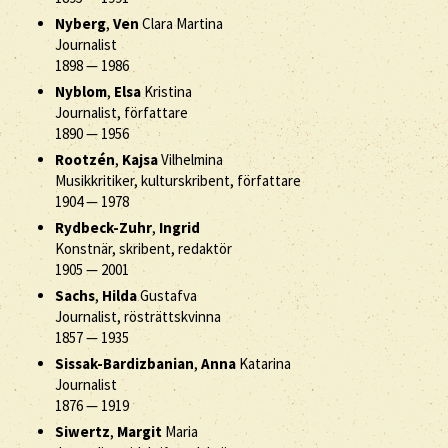
Nyberg
,
Ven
Clara Martina
Journalist
1898
—
1986
Nyblom
,
Elsa
Kristina
Journalist, författare
1890
—
1956
Rootzén
,
Kajsa
Vilhelmina
Musikkritiker, kulturskribent, författare
1904
—
1978
Rydbeck-Zuhr
,
Ingrid
Konstnär, skribent, redaktör
1905
—
2001
Sachs
,
Hilda
Gustafva
Journalist, rösträttskvinna
1857
—
1935
Sissak-Bardizbanian
,
Anna
Katarina
Journalist
1876
—
1919
Siwertz
,
Margit
Maria