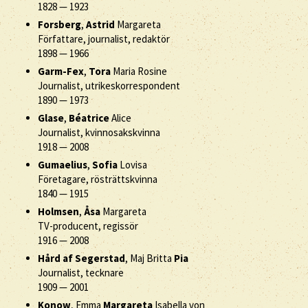
1828
—
1923
Forsberg
,
Astrid
Margareta
Författare, journalist, redaktör
1898
—
1966
Garm-Fex
,
Tora
Maria Rosine
Journalist, utrikeskorrespondent
1890
—
1973
Glase
,
Béatrice
Alice
Journalist, kvinnosakskvinna
1918
—
2008
Gumaelius
,
Sofia
Lovisa
Företagare, rösträttskvinna
1840
—
1915
Holmsen
,
Åsa
Margareta
TV-producent, regissör
1916
—
2008
Hård af Segerstad
, Maj Britta
Pia
Journalist, tecknare
1909
—
2001
Konow
, Emma
Margareta
Isabella von